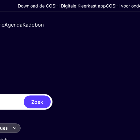
Download de COSH! Digitale Kleerkast app
COSH! voor ond
ne
Agenda
Kadobon
Zoek
ques
oints