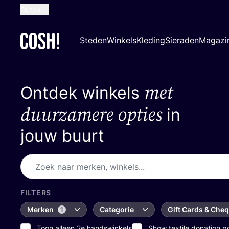
Dutch
English
Steden
Winkels
Kleding
Sieraden
Magazi
French
Spanish
met
Ontdek winkels
German
Croatian
duurzamere opties
in
jouw buurt
FILTERS
Merken
Categorie
Gift Cards & Che
1
Toon alleen 2e handswinkels
Show textile donation p