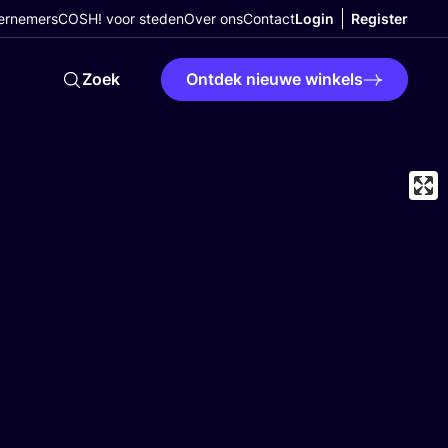
ernemers
COSH! voor steden
Over ons
Contact
Login
Register
Zoek
Ontdek nieuwe winkels