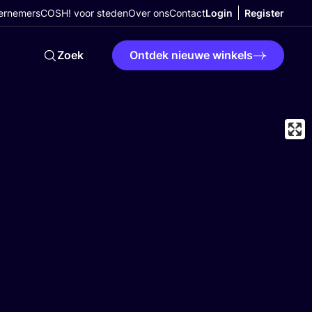
ernemers
COSH! voor steden
Over ons
Contact
Login
Register
Zoek
Ontdek nieuwe winkels