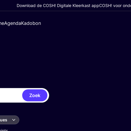
Download de COSH! Digitale Kleerkast app
COSH! voor ond
ne
Agenda
Kadobon
Zoek
ques
oints