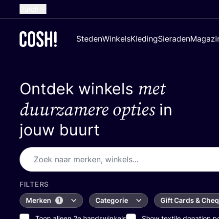
Dutch
English
Steden
Winkels
Kleding
Sieraden
Magazi
French
Spanish
met
Ontdek winkels
German
Croatian
duurzamere opties
in
jouw buurt
FILTERS
Merken
Categorie
Gift Cards & Che
1
Toon alleen 2e handswinkels
Show textile donation p