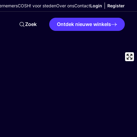
ernemers
COSH! voor steden
Over ons
Contact
Login
Register
Zoek
Ontdek nieuwe winkels