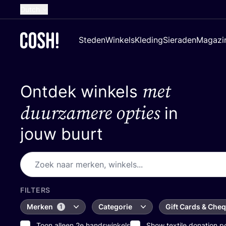
Dutch
English
Steden
Winkels
Kleding
Sieraden
Magazi
French
Spanish
met
Ontdek winkels
German
Croatian
duurzamere opties
in
jouw buurt
FILTERS
Merken
Categorie
Gift Cards & Che
1
Toon alleen 2e handswinkels
Show textile donation p