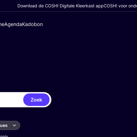
Download de COSH! Digitale Kleerkast app
COSH! voor ond
ne
Agenda
Kadobon
Zoek
ques
oints