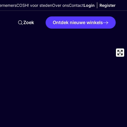
ernemers
COSH! voor steden
Over ons
Contact
Login
Register
Zoek
Ontdek nieuwe winkels