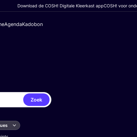
Download de COSH! Digitale Kleerkast app
COSH! voor ond
ne
Agenda
Kadobon
Zoek
ques
oints