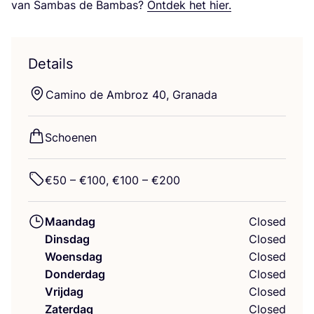
van Sam­bas de Bam­bas?
Ont­dek het hier.
Details
Cami­no de Ambroz
40
, Granada
Schoe­nen
€
50
– €
100
, €
100
– €
200
Maandag
Closed
Dinsdag
Closed
Woensdag
Closed
Donderdag
Closed
Vrijdag
Closed
Zaterdag
Closed