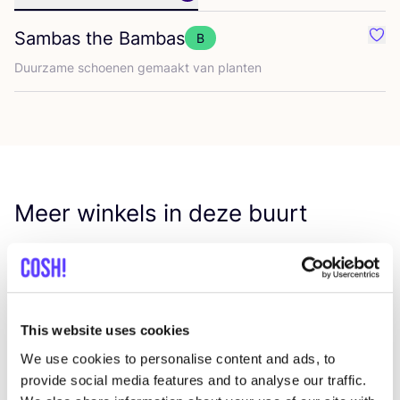
Sambas the Bambas
B
Favo
Duur­za­me schoe­nen gemaakt van planten
Meer winkels in deze buurt
Tribu wear
like
Kleding
This website uses cookies
We use cookies to personalise content and ads, to
provide social media features and to analyse our traffic.