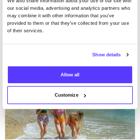
We also share information about your use of our site with
our social media, advertising and analytics partners who
may combine it with other information that you’ve
provided to them or that they’ve collected from your use
of their services.
Aan route toevoegen
Bezoek webshop
Show details
Circu
like
Calle Azahar 13, Almoradí
Allow all
Kleding
Customize