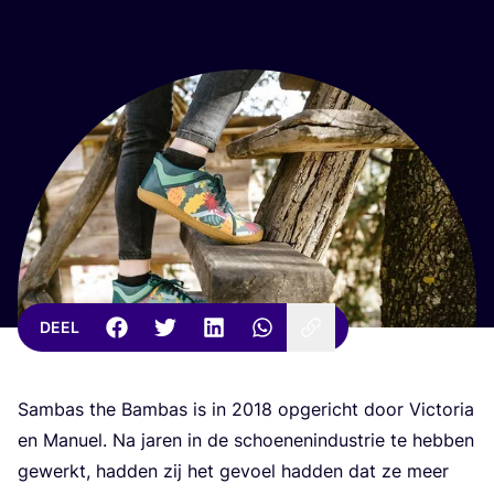
DEEL
Sam­bas the Bam­bas is in
2018
opge­richt door Vic­to­ria
en Manu­el. Na jaren in de schoe­nen­in­du­strie te heb­ben
gewerkt, had­den zij het gevoel had­den dat ze meer