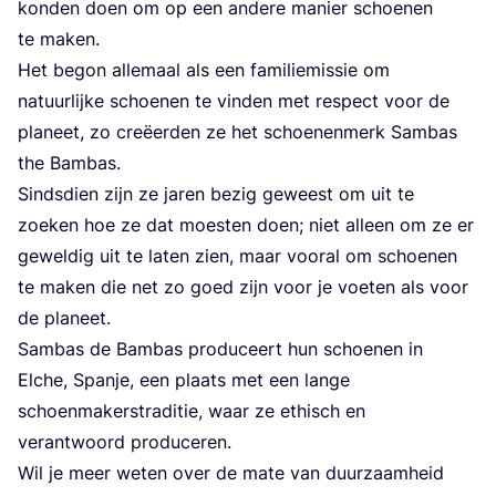
kon­den doen om op een ande­re manier schoe­nen
te maken.
Het begon alle­maal als een fami­lie­mis­sie om
natuur­lij­ke schoe­nen te vin­den met res­pect voor de
pla­neet, zo cre­ëer­den ze het schoe­nen­merk Sam­bas
the Bambas.
Sinds­dien zijn ze jaren bezig geweest om uit te
zoe­ken hoe ze dat moesten doen; niet alleen om ze er
gewel­dig uit te laten zien, maar voor­al om schoe­nen
te maken die net zo goed zijn voor je voe­ten als voor
de planeet.
Sam­bas de Bam­bas pro­du­ceert hun schoe­nen in
Elche, Span­je, een plaats met een lan­ge
schoen­ma­kerstra­di­tie, waar ze ethisch en
ver­ant­woord produceren.
Wil je meer weten over de mate van duur­zaam­heid