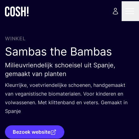
WINKEL
Sambas the Bambas
Milieuvriendelijk schoeisel uit Spanje,
gemaakt van planten
Kleur­rij­ke, voet­vrien­de­lij­ke schoe­nen, hand­ge­maakt
van vega­nis­ti­sche bio­ma­te­ri­a­len. Voor kin­de­ren en
vol­was­se­nen. Met klit­ten­band en veters. Gemaakt in
Spanje
Bezoek website