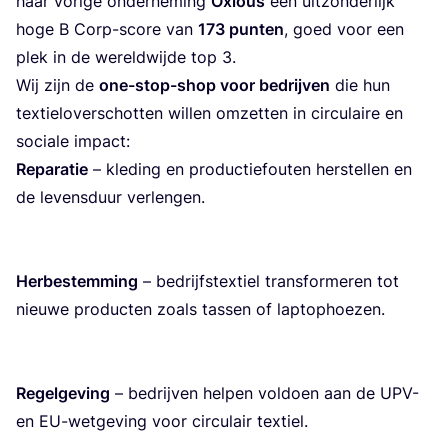
haar vori­ge onder­ne­ming
Oxi­ous
een uit­zon­der­lijk
hoge B Corp-sco­re van
173
pun­ten
, goed voor een
plek in de wereld­wij­de top
3
.
Wij zijn de
one-stop-shop voor bedrij­ven
die hun
tex­tiel­over­schot­ten wil­len omzet­ten in cir­cu­lai­re en
soci­a­le impact:
Repa­ra­tie
– kle­ding en pro­duc­tie­fou­ten her­stel­len en
de levens­duur ver­len­gen.
Her­be­stem­ming
– bedrijfst­ex­tiel trans­for­me­ren tot
nieu­we pro­duc­ten zoals tas­sen of lap­top­hoe­zen.
Regel­ge­ving
– bedrij­ven hel­pen vol­doen aan de
UPV-
en EU-wet­ge­ving voor cir­cu­lair tex­tiel.