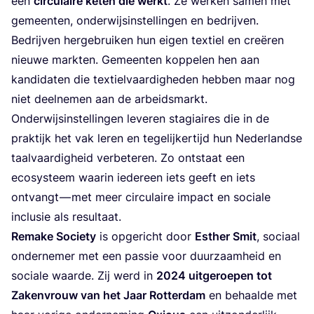
een
cir­cu­lai­re keten die werkt
. Ze wer­ken samen met
gemeen­ten, onder­wijs­in­stel­lin­gen en bedrij­ven.
Bedrij­ven her­ge­brui­ken hun eigen tex­tiel en cre­ë­ren
nieu­we mark­ten. Gemeen­ten kop­pe­len hen aan
kan­di­da­ten die tex­tiel­vaar­dig­he­den heb­ben maar nog
niet deel­ne­men aan de arbeids­markt.
Onder­wijs­in­stel­lin­gen leve­ren sta­gi­ai­res die in de
prak­tijk het vak leren en tege­lij­ker­tijd hun Neder­land­se
taal­vaar­dig­heid ver­be­te­ren. Zo ont­staat een
eco­sys­teem waar­in ieder­een iets geeft en iets
ont­vangt — met meer cir­cu­lai­re impact en soci­a­le
inclu­sie als resultaat.
Rema­ke Soci­e­ty
is opge­richt door
Esther Smit
, soci­aal
onder­ne­mer met een pas­sie voor duur­zaam­heid en
soci­a­le waar­de. Zij werd in
2024
uit­ge­roe­pen tot
Zaken­vrouw van het Jaar Rot­ter­dam
en behaal­de met