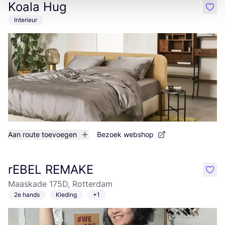
Koala Hug
like
Interieur
Aan route toevoegen
Bezoek webshop
rEBEL REMAKE
like
Maaskade 175D, Rotterdam
2e hands
Kleding
+1