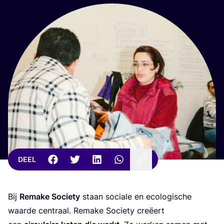
DEEL
Bij
Rema­ke Soci­e­ty
staan soci­a­le en eco­lo­gi­sche
waar­de cen­traal. Rema­ke Soci­e­ty cre­ëert