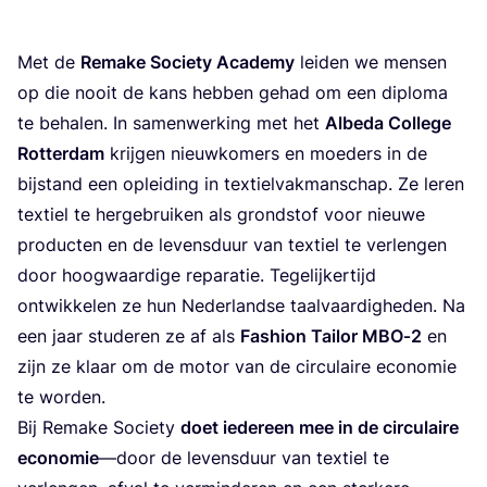
Met de
Rema­ke Soci­e­ty Aca­de­my
lei­den we men­sen
op die nooit de kans heb­ben gehad om een diplo­ma
te beha­len. In samen­wer­king met het
Albe­da Col­le­ge
Rot­ter­dam
krij­gen nieuw­ko­mers en moe­ders in de
bij­stand een oplei­ding in tex­tiel­vak­man­schap. Ze leren
tex­tiel te her­ge­brui­ken als grond­stof voor nieu­we
pro­duc­ten en de levens­duur van tex­tiel te ver­len­gen
door hoog­waar­di­ge repa­ra­tie. Tege­lij­ker­tijd
ont­wik­ke­len ze hun Neder­land­se taal­vaar­dig­he­den. Na
een jaar stu­de­ren ze af als
Fas­hi­on Tai­lor
MBO
‑
2
en
zijn ze klaar om de motor van de cir­cu­lai­re eco­no­mie
te worden.
Bij Rema­ke Soci­e­ty
doet ieder­een mee in de cir­cu­lai­re
eco­no­mie
—door de levens­duur van tex­tiel te