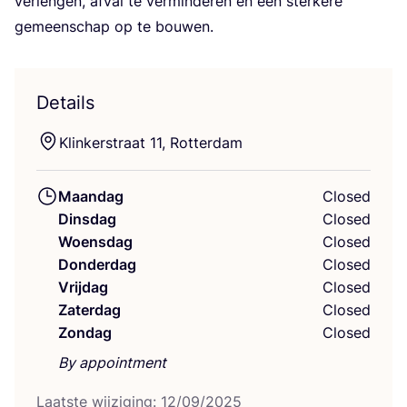
ver­len­gen, afval te ver­min­de­ren en een ster­ke­re
gemeen­schap op te bouwen.
Details
Klin­ker­straat
11
, Rotterdam
Maandag
Closed
Dinsdag
Closed
Woensdag
Closed
Donderdag
Closed
Vrijdag
Closed
Zaterdag
Closed
Zondag
Closed
By appointment
Laat­ste wij­zi­ging:
12
/
09
/
2025