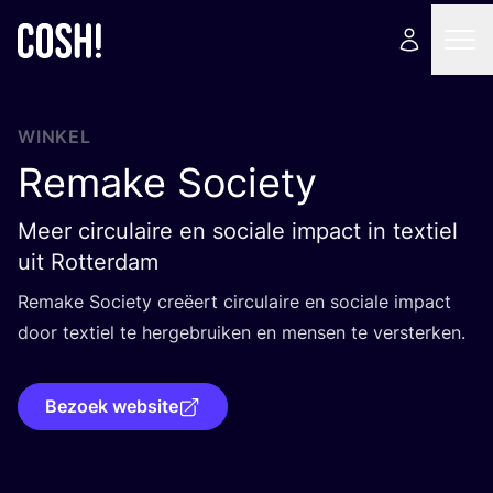
WINKEL
Remake Society
Meer circulaire en sociale impact in textiel
uit Rotterdam
Rema­ke Soci­e­ty cre­ëert cir­cu­lai­re en soci­a­le impact
door tex­tiel te her­ge­brui­ken en men­sen te versterken.
Bezoek website