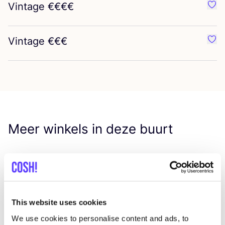
Vintage €€€€
Favo
Vintage €€€
Favo
Meer winkels in deze buurt
Mangiare Zaagmolenkade
like
Zaagmolenkade 124, Rotterdam
Lunch
Diner
+1
This website uses cookies
We use cookies to personalise content and ads, to