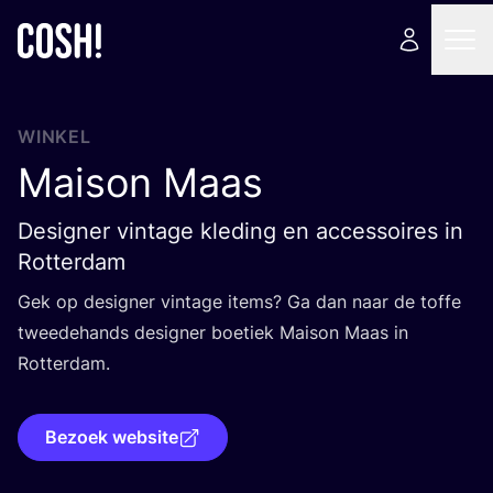
WINKEL
Maison Maas
Designer vintage kleding en accessoires in
Rotterdam
Gek op desig­ner vin­ta­ge items? Ga dan naar de tof­fe
twee­de­hands desig­ner boe­tiek Mai­son Maas in
Rotterdam.
Bezoek website