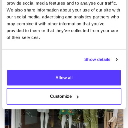
provide social media features and to analyse our traffic.
We also share information about your use of our site with
our social media, advertising and analytics partners who
may combine it with other information that you’ve
provided to them or that they’ve collected from your use
of their services.
Aan route toevoegen
Bezoek webshop
Show details
Ding&Dingen
like
Zwaanshals 494, Rotterdam
Allow all
2e hands
Kleding
+2
Customize