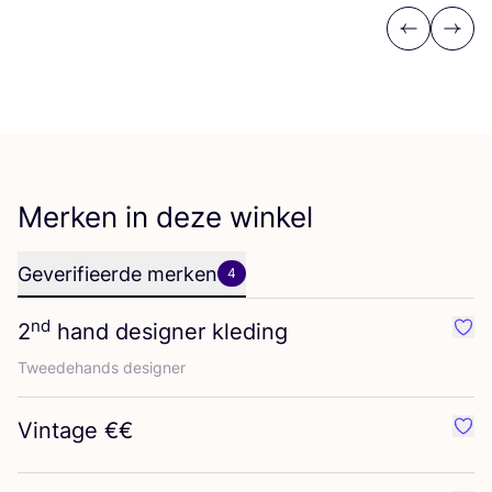
Previous
Next
Merken in deze winkel
Geverifieerde merken
4
nd
2
hand designer kleding
Favo
Twee­de­hands designer
Vintage €€
Favo