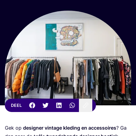
DEEL
Gek op
desig­ner vin­ta­ge kle­ding en acces­soi­res
? Ga