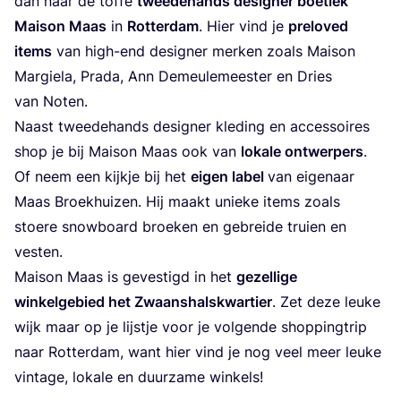
dan naar de tof­fe
twee­de­hands desig­ner boe­tiek
Mai­son Maas
in
Rot­ter­dam
. Hier vind je
prel­oved
items
van high-end desig­ner mer­ken zoals Mai­son
Mar­gie­la, Pra­da, Ann Demeu­le­mees­ter en Dries
van Noten.
Naast twee­de­hands desig­ner kle­ding en acces­soi­res
shop je bij Mai­son Maas ook van
loka­le ont­wer­pers
.
Of neem een kijk­je bij het
eigen label
van eige­naar
Maas Broek­hui­zen. Hij maakt unie­ke items zoals
stoe­re snow­board broe­ken en gebrei­de trui­en en
vesten.
Mai­son Maas is geves­tigd in het
gezel­li­ge
win­kel­ge­bied het Zwaans­hals­kwar­tier
. Zet deze leu­ke
wijk maar op je lijst­je voor je vol­gen­de shop­ping­trip
naar Rot­ter­dam, want hier vind je nog veel meer leu­ke
vin­ta­ge, loka­le en duur­za­me winkels!