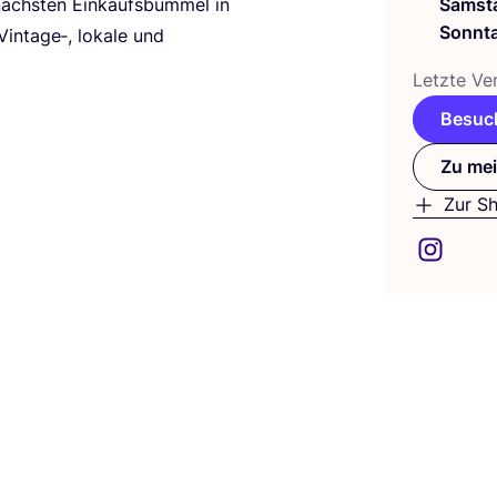
 nächs­ten Ein­kaufs­bum­mel in
Samst
Sonnt
 Vintage‑, loka­le und
Letz­te Ver
Besuch
Zu mei
Zur S