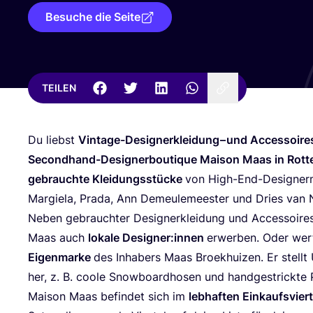
Besuche die Seite
TEILEN
Du liebst
Vin­ta­ge-Desi­gner­klei­dung – und Acces­soire
Second­hand-Desi­gner­bou­tique Mai­son Maas in Rot­t
gebrauch­te Klei­dungs­stü­cke
von High-End-Desi­gner­
Mar­gie­la, Pra­da, Ann Demeu­le­mees­ter und Dries van
Neben gebrauch­ter Desi­gner­klei­dung und Acces­soire
Maas auch
loka­le Designer:innen
erwer­ben. Oder wer­
Eigen­mar­ke
des Inha­bers Maas Broek­hui­zen. Er stellt U
her, z. B. coo­le Snow­board­ho­sen und hand­ge­strick­te
Mai­son Maas befin­det sich im
leb­haf­ten Ein­kaufs­vier