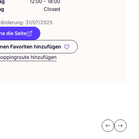
ag
12:00 - 18:00
ag
Closed
­än­de­rung:
31
/
07
/
2025
e die Seite
nen Favoriten hinzufügen
Zu meinen Favoriten hinzufügen
hoppingroute hinzufügen
Previous
Next