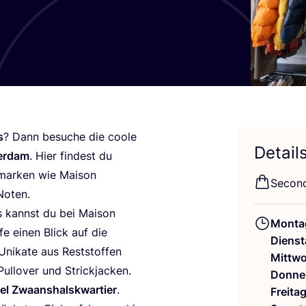
s
? Dann besu­che die coo­le
Detail
er­dam
. Hier fin­dest du
mar­ken wie Mai­son
Second
 Noten.
s kannst du bei Mai­son
Monta
fe einen Blick auf die
Dienst
ni­ka­te aus Rest­stof­fen
Mittw
 Pull­over und Strickjacken.
Donne
­tel Zwa­ans­halskwar­tier
.
Freita