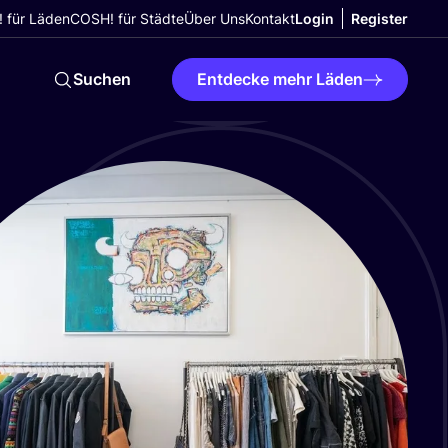
 für Läden
COSH! für Städte
Über Uns
Kontakt
Login
Register
Suchen
Entdecke mehr Läden