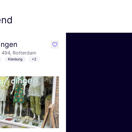
end
ingen
like
 494, Rotterdam
Kleidung
+2