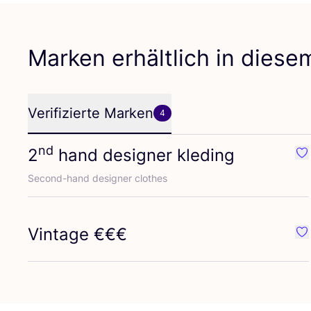
Marken erhältlich in dies
Verifizierte Marken
4
nd
2
hand designer kleding
Fav
Second-hand desi­gner clothes
Vintage €€€
Fa