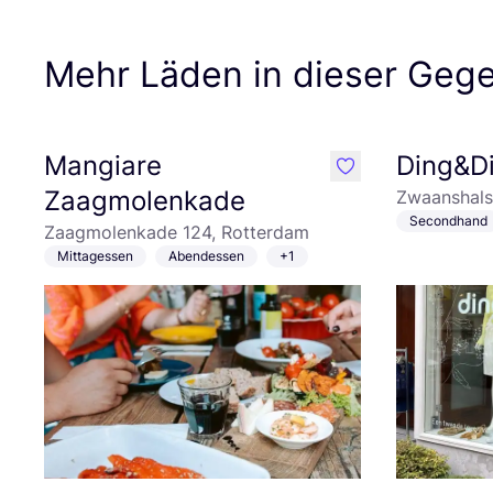
Mehr Läden in dieser Geg
Mangiare
Ding&D
like
Zaagmolenkade
Zwaanshals
Secondhand
Zaagmolenkade 124, Rotterdam
Mittagessen
Abendessen
+1