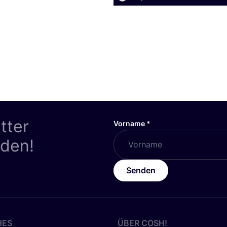
tter
Vorname
*
nden!
Senden
HES
ÜBER
COSH
!