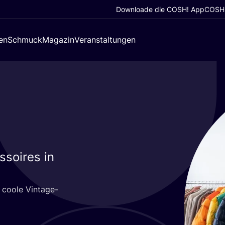
Downloade die COSH! App
COSH!
en
Schmuck
Magazin
Veranstaltungen
soires in
coo­le Vin­ta­ge-