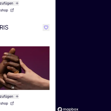
nzufügen
bshop
IRIS
like
nzufügen
bshop