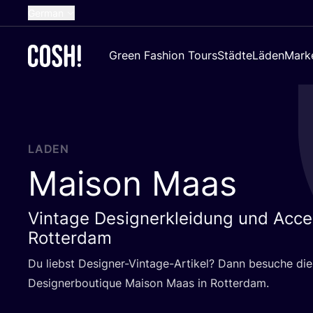
German
English
Green Fashion Tours
Städte
Läden
Mark
Dutch
French
Spanish
Croatian
LADEN
Maison Maas
Vintage Designerkleidung und Acces
Rotterdam
Du liebst Desi­gner-Vin­ta­ge-Arti­kel? Dann besu­che die 
Desi­gner­bou­tique Mai­son Maas in Rotterdam.