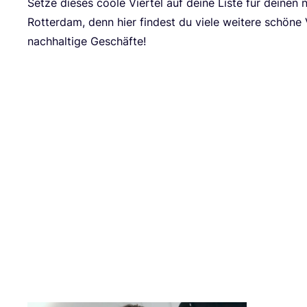
Set­ze die­ses coo­le Vier­tel auf dei­ne Lis­te für dei­nen
Rot­ter­dam, denn hier fin­dest du vie­le wei­te­re schö­ne
nach­hal­ti­ge Geschäfte!