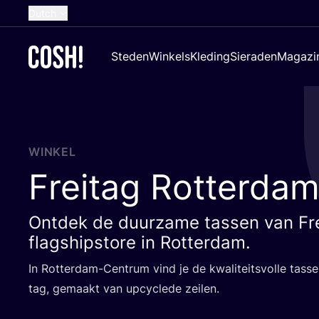
Dutch
English
Steden
Winkels
Kleding
Sieraden
Magazi
French
Spanish
German
Croatian
WINKEL
Freitag Rotterda
Ontdek de duurzame tassen van Fre
flagshipstore in Rotterdam.
In Rot­ter­dam-Cen­trum vind je de kwa­li­teits­vol­le tas­
tag, gemaakt van upcy­cle­de zeilen.