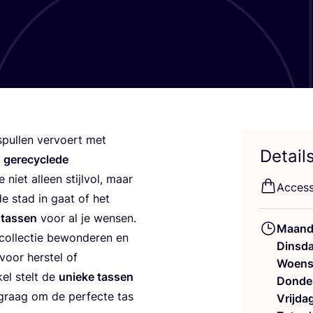
pul­len ver­voert met
Detail
gere­cy­cle­de
e niet alleen stijl­vol, maar
Acces­s
 de stad in gaat of het
e tas­sen
voor al je wensen.
Maand
ol­lec­tie bewon­de­ren en
Dinsd
voor her­stel of
Woens
kel stelt de
unie­ke tas­sen
Donde
graag om de per­fec­te tas
Vrijda