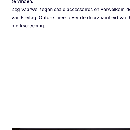
te vinden.
Zeg vaar­wel tegen saaie acces­soi­res en ver­wel­kom de 
van Frei­tag! Ont­dek meer over de duur­zaam­heid van F
merks­cree­ning
.