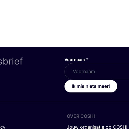
sbrief
Voornaam
*
Ik mis niets meer!
OVER
COSH
!
icy
Jouw organisatie op COSH!