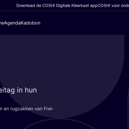
Download de COSH! Digitale Kleerkast app
COSH! voor ond
ne
Agenda
Kadobon
m
itag in hun
sen en rug­zak­ken van Frei­