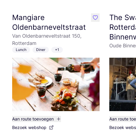
Mangiare
The Sw
like
Oldenbarneveltstraat
Rotter
Binnen
Van Oldenbarneveltstraat 150,
Rotterdam
Oude Binne
Lunch
Diner
+1
Aan route toevoegen
Aan route to
Bezoek webshop
Bezoek web