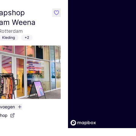
apshop
like
dam Weena
Rotterdam
Kleding
+2
evoegen
shop