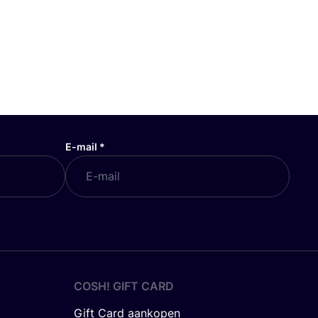
E-mail
*
COSH! GIFT CARD
Gift Card aankopen