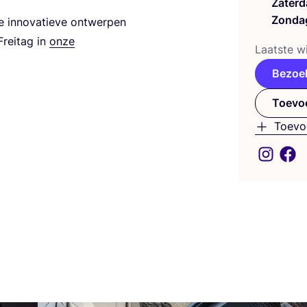
Zaterd
Zonda
inno­va­tie­ve ont­wer­pen
rei­tag in
onze
Laat­ste wi
Bezoe
Toevoe
Toevo