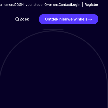
ernemers
COSH! voor steden
Over ons
Contact
Login
Register
Zoek
Ontdek nieuwe winkels