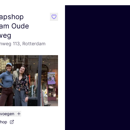
apshop
like
dam Oude
weg
nweg 113, Rotterdam
evoegen
shop