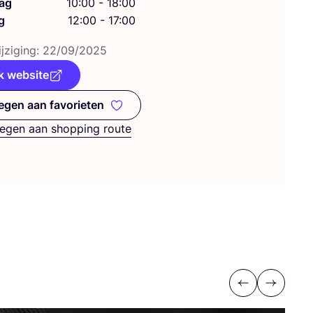
ag
10:00 - 18:00
g
12:00 - 17:00
j­zi­ging:
22
/
09
/
2025
k website
gen aan favorieten
Toevoegen aan favorieten
egen aan shopping route
Previous
Next