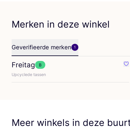
Merken in deze winkel
Geverifieerde merken
1
Freitag
B
Fa
Upcy­cle­de tassen
Meer winkels in deze buur