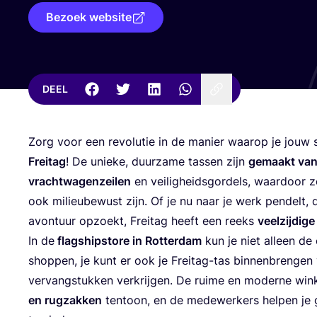
Bezoek website
DEEL
Zorg voor een revo­lu­tie in de manier waar­op je jouw s
Frei­tag
! De unie­ke, duur­za­me tas­sen zijn
gemaakt van 
vracht­wa­gen­zei­len
en vei­lig­heids­gor­dels, waar­door z
ook mili­eu­be­wust zijn. Of je nu naar je werk pen­delt,
avon­tuur opzoekt, Frei­tag heeft een reeks
veel­zij­di­g
In de
flagship­sto­re in Rot­ter­dam
kun je niet alleen de c
shop­pen, je kunt er ook je Frei­tag-tas bin­nen­bren­gen 
ver­vang­stuk­ken ver­krij­gen. De rui­me en moder­ne win­
en rug­zak­ken
ten­toon, en de mede­wer­kers hel­pen je 