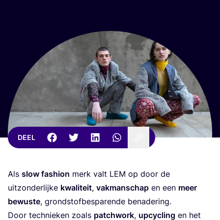
DEEL
Als
slow fas­hi­on
merk valt
LEM
op door de
uit­zon­der­lij­ke
kwa­li­teit
,
vak­man­schap
en een
meer
bewus­te
, grond­stof­be­spa­ren­de benadering.
Door tech­nie­ken zoals
patch­work
,
upcy­cling
en het