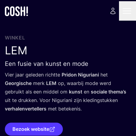
WINKEL
LEM
Een fusie van kunst en mode
Vier jaar gele­den richt­te
Pri­don Nigu­ri­a­ni
het
Geor­gi­sche
merk
LEM
op, waar­bij mode werd
gebruikt als een mid­del om
kunst
en
soci­a­le the­ma’s
uit te druk­ken. Voor Nigu­ri­a­ni zijn kle­ding­stuk­ken
ver­ha­len­ver­tel­lers
met betekenis.
Bezoek website