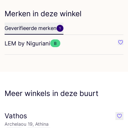
Merken in deze winkel
Geverifieerde merken
1
LEM
by Niguriani
B
Favo
Meer winkels in deze buurt
Vathos
like
Archelaou 19, Athina