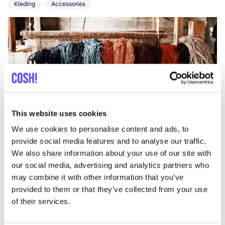
Kleding
Accessories
This website uses cookies
Aan route toevoegen
Bezoek webshop
We use cookies to personalise content and ads, to
provide social media features and to analyse our traffic.
2WO+1NE=2
We also share information about your use of our site with
like
our social media, advertising and analytics partners who
Akadimias 26, Athina
may combine it with other information that you’ve
Sieraden
Kleding
+1
provided to them or that they’ve collected from your use
of their services.