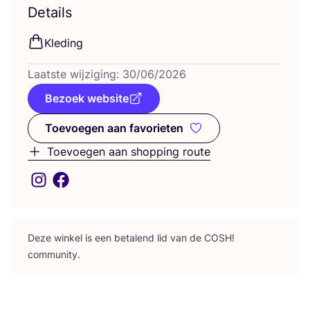
Details
Kle­ding
Laat­ste wij­zi­ging:
30
/
06
/
2026
Bezoek website
Toevoegen aan favorieten
Toevoegen aan favorieten
Toevoegen aan shopping route
Deze win­kel is een beta­lend lid van de
COSH
!
community.