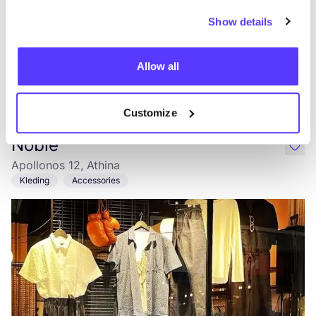
Show details
Allow all
Aan route toevoegen
Bezoek webshop
Customize
Noble
like
Apollonos 12, Athina
Kleding
Accessories