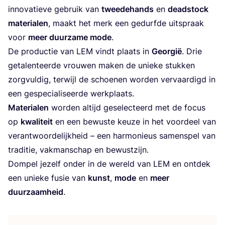
inno­va­tie­ve gebruik van
twee­de­hands
en
dead­stock
mate­ri­a­len
, maakt het merk een gedurf­de uit­spraak
voor
meer duur­za­me mode
.
De pro­duc­tie van
LEM
vindt plaats in
Geor­gië
. Drie
geta­len­teer­de vrou­wen maken de unie­ke stuk­ken
zorg­vul­dig, ter­wijl de schoe­nen wor­den ver­vaar­digd in
een gespe­ci­a­li­seer­de werkplaats.
Mate­ri­a­len
wor­den altijd gese­lec­teerd met de focus
op
kwa­li­teit
en een bewus­te keu­ze in het voor­deel van
ver­ant­woor­de­lijk­heid – een har­mo­ni­eus samen­spel van
tra­di­tie, vak­man­schap en bewustzijn.
Dom­pel jezelf onder in de wereld van
LEM
en ont­dek
een unie­ke fusie van
kunst
,
mode
en
meer
duur­zaam­heid
.