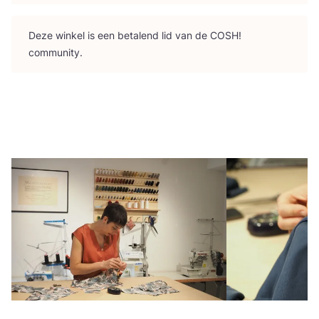
Deze win­kel is een beta­lend lid van de
COSH
!
community.