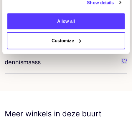
Loreen Böcking
Show details
Favo
Statemode
Allow all
Favo
Customize
objet vague
Favo
dennismaass
Favo
Meer winkels in deze buurt