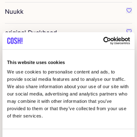
Nuukk
Favo
original Duckhead
Favo
finimi
Favo
This website uses cookies
We use cookies to personalise content and ads, to
MARI
&
ANNE
Favo
provide social media features and to analyse our traffic.
We also share information about your use of our site with
our social media, advertising and analytics partners who
tinydays
Favo
may combine it with other information that you’ve
provided to them or that they’ve collected from your use
of their services.
halfbird
Favo