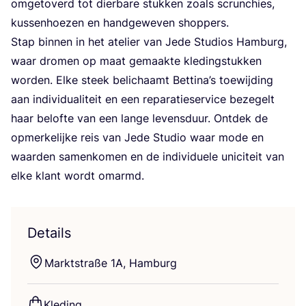
omge­to­verd tot dier­ba­re stuk­ken zoals scrunchies,
kus­sen­hoe­zen en hand­ge­we­ven shoppers.
Stap bin­nen in het ate­lier van Jede Stu­dios Ham­burg,
waar dro­men op maat gemaak­te kle­ding­stuk­ken
wor­den. Elke steek beli­chaamt Bet­ti­na’s toe­wij­ding
aan indi­vi­du­a­li­teit en een repa­ra­tie­ser­vi­ce beze­gelt
haar belof­te van een lan­ge levens­duur. Ont­dek de
opmer­ke­lij­ke reis van Jede Stu­dio waar mode en
waar­den samen­ko­men en de indi­vi­du­e­le uni­ci­teit van
elke klant wordt omarmd.
Details
Markt­straße
1
A
, Hamburg
Kle­ding