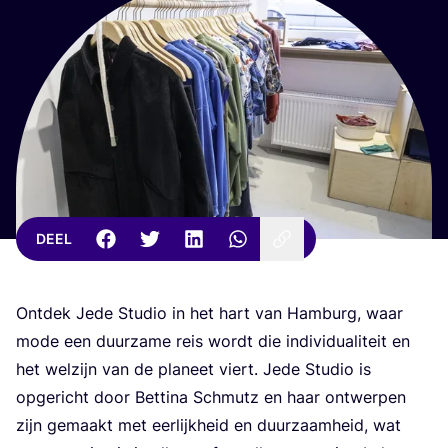
DEEL
Ont­dek Jede Stu­dio in het hart van Ham­burg, waar
mode een duur­za­me reis wordt die indi­vi­du­a­li­teit en
het wel­zijn van de pla­neet viert. Jede Stu­dio is
opge­richt door Bet­ti­na Sch­mutz en haar ont­wer­pen
zijn gemaakt met eer­lijk­heid en duur­zaam­heid, wat