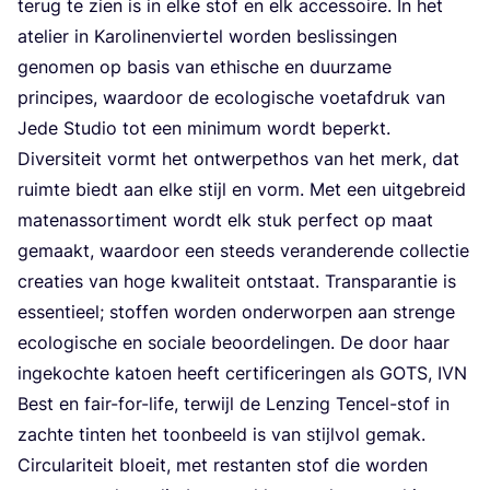
terug te zien is in elke stof en elk acces­soi­re. In het
ate­lier in Karo­li­nen­vier­tel wor­den beslis­sin­gen
geno­men op basis van ethi­sche en duur­za­me
prin­ci­pes, waar­door de eco­lo­gi­sche voet­af­druk van
Jede Stu­dio tot een mini­mum wordt beperkt.
Diver­si­teit vormt het ont­wer­pe­thos van het merk, dat
ruim­te biedt aan elke stijl en vorm. Met een uit­ge­breid
maten­as­sor­ti­ment wordt elk stuk per­fect op maat
gemaakt, waar­door een steeds ver­an­de­ren­de col­lec­tie
cre­a­ties van hoge kwa­li­teit ont­staat. Trans­pa­ran­tie is
essen­ti­eel; stof­fen wor­den onder­wor­pen aan stren­ge
eco­lo­gi­sche en soci­a­le beoor­de­lin­gen. De door haar
inge­koch­te katoen heeft cer­ti­fi­ce­rin­gen als
GOTS
,
IVN
Best en fair-for-life, ter­wijl de Len­zing Ten­cel-stof in
zach­te tin­ten het toon­beeld is van stijl­vol gemak.
Cir­cu­la­ri­teit bloeit, met res­tan­ten stof die wor­den