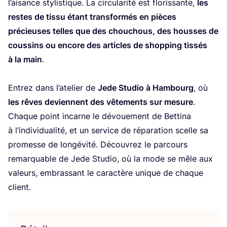
l’ai­sance sty­lis­tique. La cir­cu­la­ri­té est flo­ris­sante,
les
restes de tis­su étant trans­for­més en pièces
pré­cieuses telles que des chou­chous, des housses de
cous­sins ou encore des articles de shop­ping tis­sés
à la main
.
Entrez dans l’a­te­lier de
Jede Stu­dio à Ham­bourg
, où
les rêves deviennent des vête­ments sur mesure
.
Chaque point incarne le dévoue­ment de Bet­ti­na
à l’in­di­vi­dua­li­té, et un ser­vice de répa­ra­tion scelle sa
pro­messe de lon­gé­vi­té. Décou­vrez le par­cours
remar­quable de Jede Stu­dio, où la mode se mêle aux
valeurs, embras­sant le carac­tère unique de chaque
client.