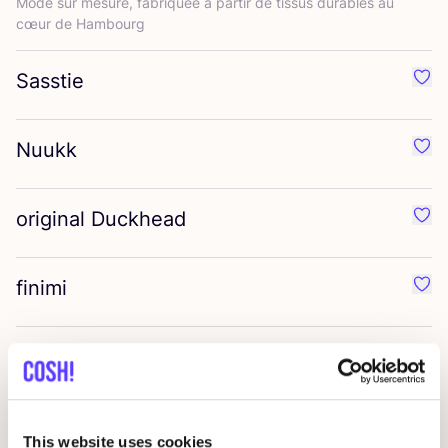
Mode sur mesure, fabri­quée à par­tir de tis­sus durables au
cœur de Hambourg
Sasstie
Préf
Nuukk
Préf
original Duckhead
Préf
finimi
Préf
MARI
&
ANNE
Préf
tinydays
Préf
This website uses cookies