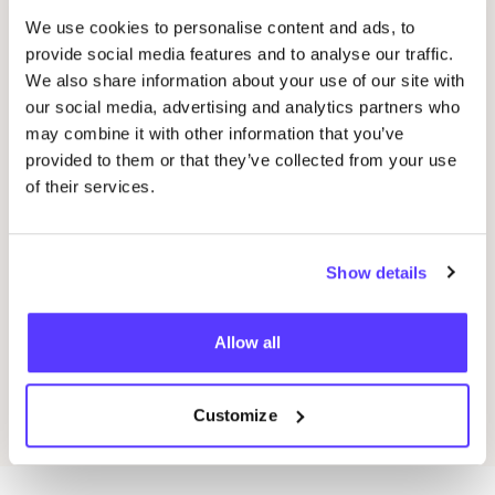
We use cookies to personalise content and ads, to
halfbird
provide social media features and to analyse our traffic.
Préf
We also share information about your use of our site with
our social media, advertising and analytics partners who
Loreen Böcking
may combine it with other information that you’ve
Préf
provided to them or that they’ve collected from your use
of their services.
Statemode
Préf
Show details
objet vague
Préf
Allow all
dennismaass
Préf
Customize