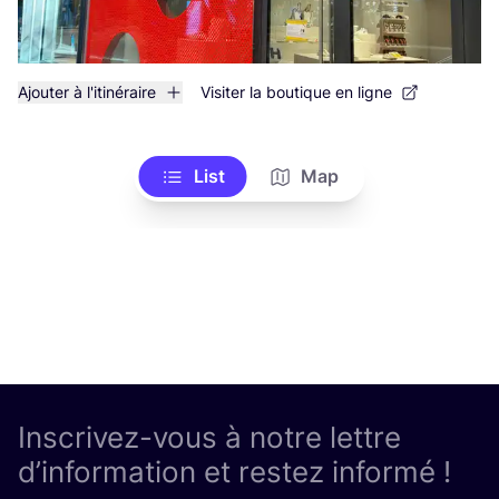
Ajouter à l'itinéraire
Visiter la boutique en ligne
List
Map
Inscrivez-vous à notre lettre
d’information et restez informé !