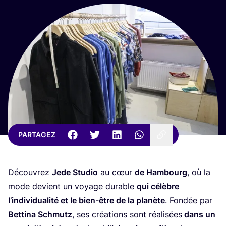
PARTAGEZ
Décou­vrez
Jede Stu­dio
au cœur
de Ham­bourg
, où la
mode devient un voyage durable
qui célèbre
l’in­di­vi­dua­li­té et le bien-être de la pla­nète
. Fon­dée par
Bet­ti­na Schmutz
, ses créa­tions sont réa­li­sées
dans un