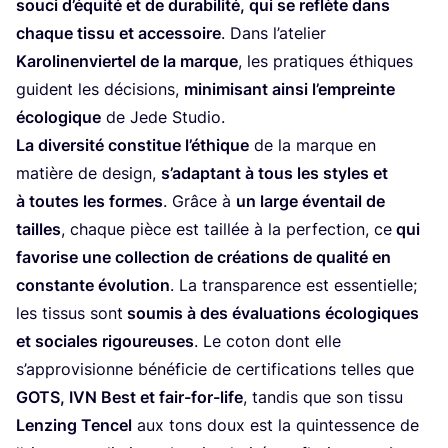
sou­ci d’é­qui­té et de dura­bi­li­té, qui se reflète dans
chaque tis­su et acces­soire
. Dans l’a­te­lier
Karo­li­nen­vier­tel de la marque
, les pra­tiques éthiques
guident les déci­sions,
mini­mi­sant ain­si l’em­preinte
éco­lo­gique
de Jede Studio.
La diver­si­té consti­tue l’é­thique
de la marque en
matière de desi­gn,
s’a­dap­tant à tous les styles et
à toutes les formes
. Grâce à
un large éven­tail de
tailles
, chaque pièce est taillée à la per­fec­tion, ce
qui
favo­rise une col­lec­tion de créa­tions de qua­li­té en
constante évo­lu­tion
. La trans­pa­rence est essen­tielle;
les tis­sus sont
sou­mis à des éva­lua­tions éco­lo­giques
et sociales rigou­reuses
. Le coton dont elle
s’ap­pro­vi­sionne béné­fi­cie de cer­ti­fi­ca­tions telles que
GOTS
,
IVN
Best et fair-for-life
, tan­dis que son tis­su
Len­zing Ten­cel
aux tons doux est la quin­tes­sence de