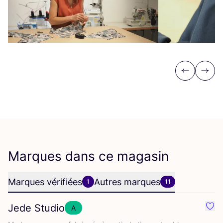
Previous
Next
Marques dans ce magasin
Marques vérifiées
Autres marques
1
11
Jede Studio
A
Préf