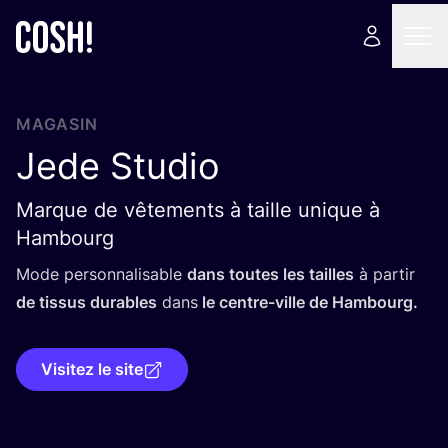
MAGASIN
Jede Studio
Marque de vêtements à taille unique à
Hambourg
Mode per­son­na­li­sable
dans toutes les tailles
à par­tir
de tis­sus durables
dans
le centre-ville de Hambourg.
Visitez le site