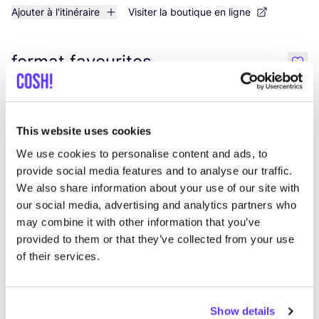
Ajouter à l'itinéraire
Visiter la boutique en ligne
format favourites
like
Karl-Kunger-Straße 19, Berlin
Bijoux
Vêtements
+2
This website uses cookies
We use cookies to personalise content and ads, to
provide social media features and to analyse our traffic.
We also share information about your use of our site with
our social media, advertising and analytics partners who
may combine it with other information that you’ve
provided to them or that they’ve collected from your use
of their services.
Ajouter à l'itinéraire
Visiter la boutique en ligne
Show details
List
Map