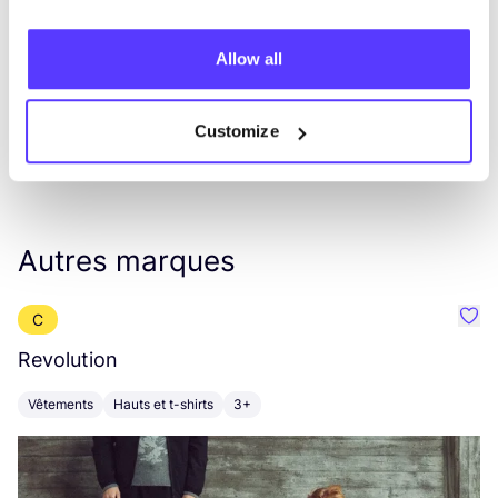
Allow all
Customize
Autres marques
C
Préf
Revolution
E
Vêtements
Hauts et t-shirts
3+
V