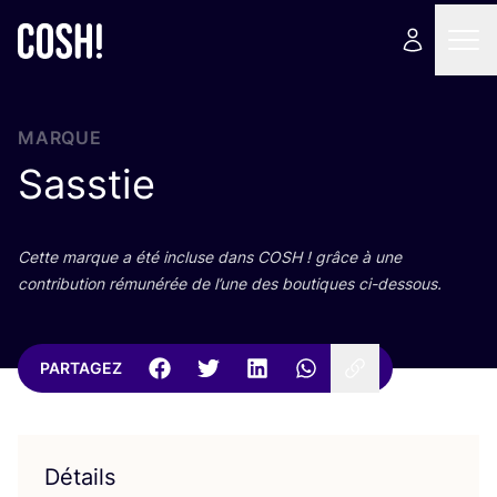
MARQUE
Sasstie
Cette marque a été incluse dans
COSH
! grâce à une
contri­bu­tion rému­né­rée de l’une des bou­tiques ci-dessous.
PARTAGEZ
Détails