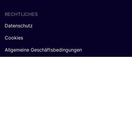
RECHTLICHES
Datenschutz
Cookies
Allgemeine Geschäftsbedingungen
Algemene voorwaarden COSH! voor retailers
Impressum
ÜBER
COSH
!
Werde Partner:in
Über Uns
Karrieren by COSH!