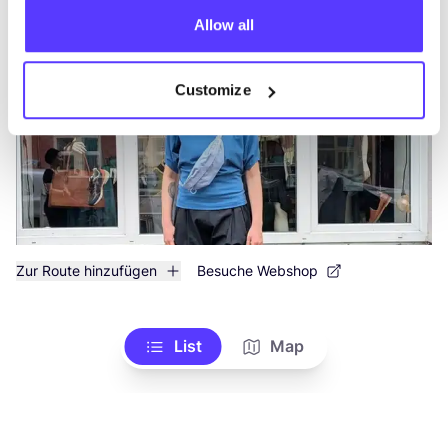
like
Karl-Kunger-Straße 19, Berlin
Allow all
Schmuck
Kleidung
+2
Customize
Zur Route hinzufügen
Besuche Webshop
List
Map