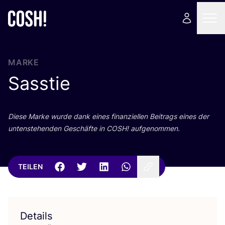
MARKE
Sasstie
Die­se Mar­ke wur­de dank eines finan­zi­el­len Bei­trags eines der
unten­ste­hen­den Geschäf­te in
COSH
! aufgenommen.
TEILEN
Details