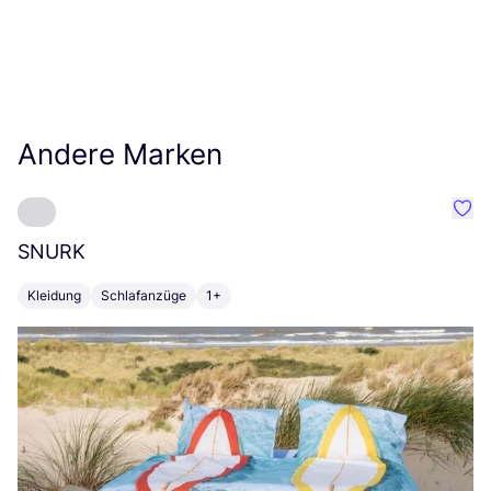
Andere Marken
Favo
SNURK
Su
Kleidung
Schlafanzüge
1+
T