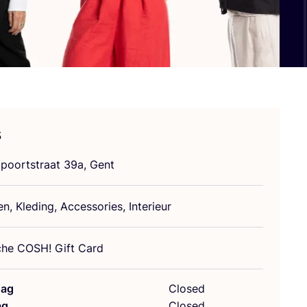
s
l­poort­straat
39
a, Gent
den, Kle­ding, Acces­so­ries, Interieur
sche
COSH
! Gift Card
ag
Closed
ag
Closed