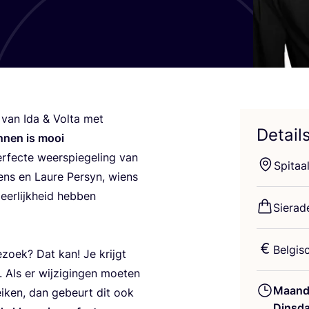
r van Ida
&
Vol­ta met
Detail
in­nen is mooi
r­fec­te weer­spie­ge­ling van
Spi­taa
ens en Lau­re Per­syn, wiens
eer­lijk­heid heb­ben
Sie­ra­
Bel­gi­
 bezoek? Dat kan! Je krijgt
Als er wij­zi­gin­gen moe­ten
Maand
ei­ken, dan gebeurt dit ook
Dinsd