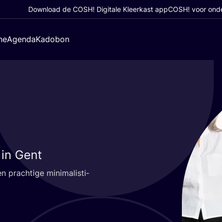
Download de COSH! Digitale Kleerkast app
COSH! voor ond
ne
Agenda
Kadobon
 in Gent
prach­ti­ge mini­ma­lis­ti­