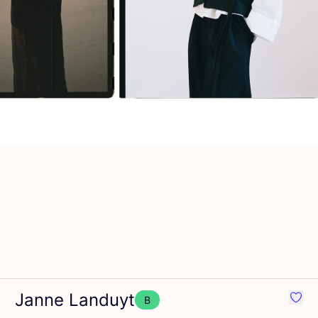
Janne Landuyt
B
voriete {naam}
Favor