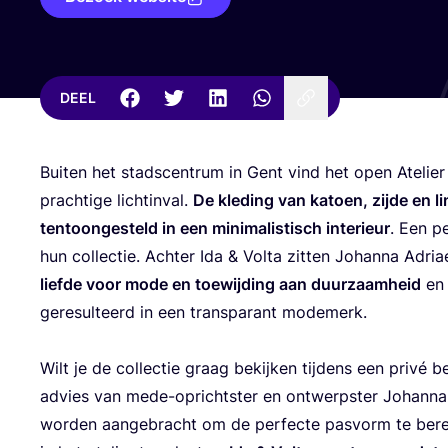
DEEL
Bui­ten het stads­cen­trum in Gent vind het open Ate­lie
prach­ti­ge licht­in­val.
De kle­ding van katoen, zij­de en l
ten­toon­ge­steld in een mini­ma­lis­tisch inte­ri­eur
. Een pe
hun col­lec­tie. Ach­ter Ida
&
Vol­ta zit­ten Johan­na Adria
lief­de voor mode en toe­wij­ding aan duur­zaam­heid
en 
gere­sul­teerd in een trans­pa­rant modemerk.
Wilt je de col­lec­tie graag bekij­ken tij­dens een pri­vé
advies van mede-opricht­ster en ont­werp­ster Johan­na. 
wor­den aan­ge­bracht om de per­fec­te pas­vorm te ber