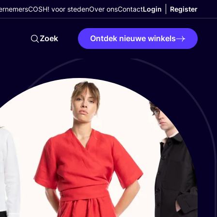
ernemers
COSH! voor steden
Over ons
Contact
Login
Register
Zoek
Ontdek nieuwe winkels