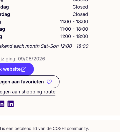
dag
Closed
rdag
Closed
g
11:00 - 18:00
ag
11:00 - 18:00
g
11:00 - 18:00
ekend each month Sat-Son 12:00 - 18:00
j­zi­ging:
09
/
06
/
2026
k website
gen aan favorieten
Toevoegen aan favorieten
egen aan shopping route
l is een beta­lend lid van de
COSH
! community.