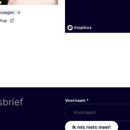
evoegen
shop
sbrief
Voornaam
*
Ik mis niets meer!