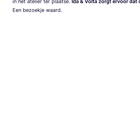
in het ate­lier ter plaat­se.
Ida
&
Vol­ta zorgt ervoor dat d
Een bezoek­je waard.