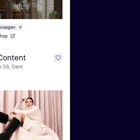
evoegen
shop
 Content
like
 56, Gent