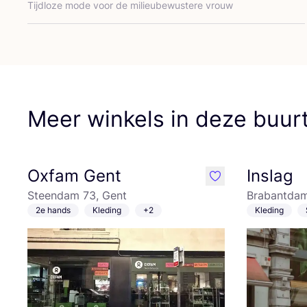
Tijd­lo­ze mode voor de mili­eu­be­wus­te­re vrouw
Meer winkels in deze buur
Oxfam Gent
Inslag
like
Steendam 73, Gent
Brabantdam
2e hands
Kleding
+2
Kleding