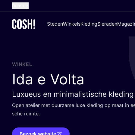
Dutch
English
Steden
Winkels
Kleding
Sieraden
Magazi
French
Spanish
German
Croatian
WINKEL
Ida e Volta
Luxueus en minimalistische kleding
Open ate­lier met duur­za­me luxe kle­ding op maat in een 
sche ruimte.
Bezoek website