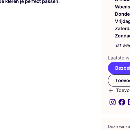
e kle­ren je per­fect pas­sen.
Woens
Donde
Vrijda
Zaterd
Zonda
1st we
Laat­ste wi
Bezoe
Toevoe
Toevo
Deze win­ke