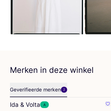
Merken in deze winkel
Geverifieerde merken
2
Ida
&
Volta
A
Fa