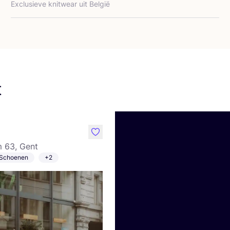
Exclu­sie­ve knit­wear uit België
t
like
 63, Gent
Schoenen
+2