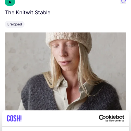
A
Favo
The Knitwit Stable
T
Breigoed