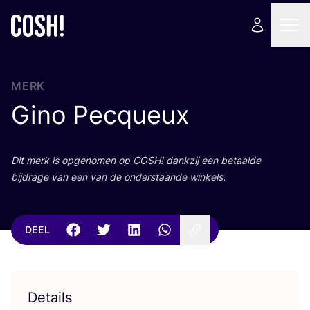
MERK
Gino Pecqueux
Dit merk is opge­no­men op
COSH
! dank­zij een betaal­de
bij­dra­ge van een van de onder­staan­de winkels.
DEEL
Details