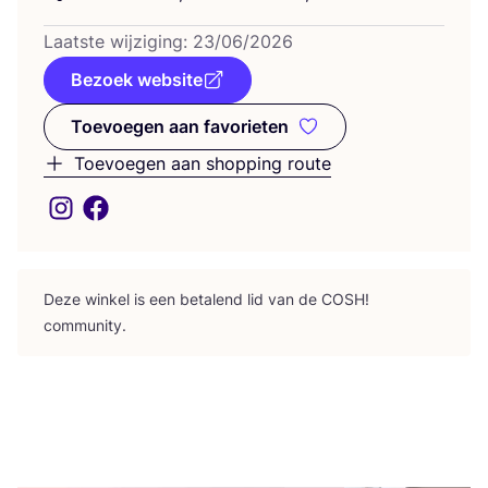
Laat­ste wij­zi­ging:
23
/
06
/
2026
Bezoek website
Toevoegen aan favorieten
Toevoegen aan favorieten
Toevoegen aan shopping route
Deze win­kel is een beta­lend lid van de
COSH
!
community.