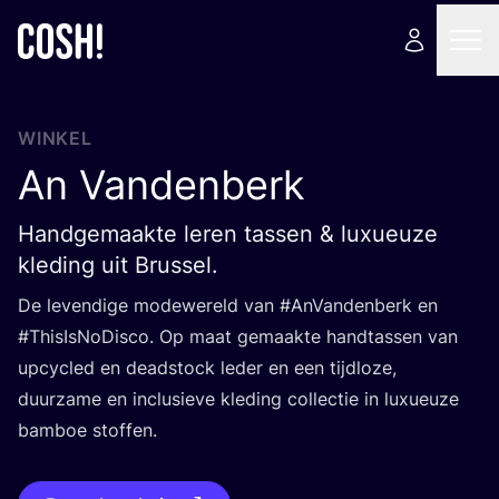
WINKEL
An Vandenberk
Handgemaakte leren tassen & luxueuze
kleding uit Brussel.
De leven­di­ge mode­we­reld van #AnVan­den­berk en
#Thi­sIs­No­Dis­co. Op maat gemaak­te hand­tas­sen van
upcy­cled en dead­stock leder en een tijd­lo­ze,
duur­za­me en inclu­sie­ve kle­ding col­lec­tie in luxu­eu­ze
bam­boe stoffen.