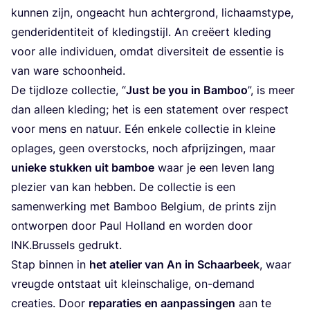
kun­nen zijn, onge­acht hun ach­ter­grond, lichaams­ty­pe,
gen­de­ri­den­ti­teit of kle­ding­stijl. An cre­ëert kle­ding
voor alle indi­vi­du­en, omdat diver­si­teit de essen­tie is
van ware schoonheid.
De tijd­lo­ze col­lec­tie,
“
Just be you in Bam­boo
”, is meer
dan alleen kle­ding; het is een sta­te­ment over res­pect
voor mens en natuur. Eén enke­le col­lec­tie in klei­ne
opla­ges, geen over­stocks, noch afprij­zin­gen, maar
unie­ke stuk­ken uit bam­boe
waar je een leven lang
ple­zier van kan heb­ben. De col­lec­tie is een
samen­wer­king met Bam­boo Bel­gi­um, de prints zijn
ont­wor­pen door Paul Hol­land en wor­den door
INK
.Brussels gedrukt.
Stap bin­nen in
het ate­lier van An in Schaar­beek
, waar
vreug­de ont­staat uit klein­scha­li­ge, on-demand
cre­a­ties. Door
repa­ra­ties en aan­pas­sin­gen
aan te