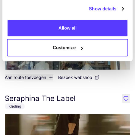
Avenue de la Brabançonne 133, Schaerbeek
Show details
2e hands
Kleding
+2
Allow all
Customize
Aan route toevoegen
Bezoek webshop
Seraphina The Label
like
Kleding