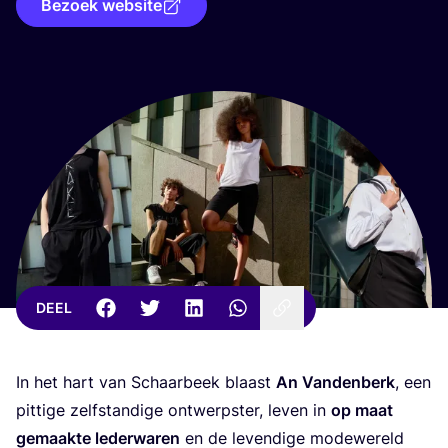
Bezoek website
DEEL
In het hart van Schaar­beek blaast
An Van­den­berk
, een
pit­ti­ge zelf­stan­di­ge ont­werp­ster, leven in
op maat
gemaak­te leder­wa­ren
en de leven­di­ge mode­we­reld