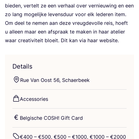
bie­den, ver­telt ze een ver­haal over ver­nieu­wing en een
zo lang moge­lij­ke levens­duur voor elk lede­ren item.
Om deel te nemen aan deze vreug­de­vol­le reis, hoeft
u alleen maar een afspraak te maken in haar ate­lier
waar cre­a­ti­vi­teit bloeit. Dit kan via haar website.
Details
Rue Van Oost
56
, Schaerbeek
Acces­so­ries
Bel­gi­sche
COSH
! Gift Card
€
400
– €
500
, €
500
– €
1000
, €
1000
– €
2000