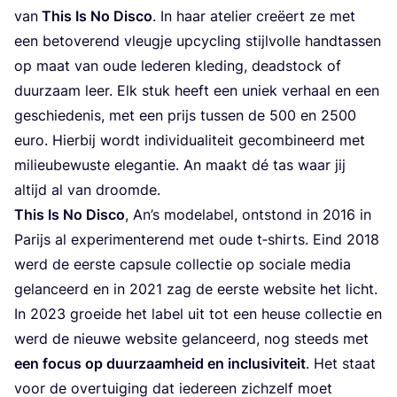
van
This Is No Dis­co
. In haar ate­lier cre­ëert ze met
een beto­ve­rend vleug­je upcy­cling stijl­vol­le hand­tas­sen
op maat van oude lede­ren kle­ding, dead­stock of
duur­zaam leer. Elk stuk heeft een uniek ver­haal en een
geschie­de­nis, met een prijs tus­sen de
500
en
2500
euro. Hier­bij wordt indi­vi­du­a­li­teit gecom­bi­neerd met
mili­eu­be­wus­te ele­gan­tie. An maakt dé tas waar jij
altijd al van droomde.
This Is No Dis­co
, An’s mode­la­bel, ont­stond in
2016
in
Parijs al expe­ri­men­te­rend met oude t‑shirts. Eind
2018
werd de eer­ste cap­su­le col­lec­tie op soci­a­le media
gelan­ceerd en in
2021
zag de eer­ste web­si­te het licht.
In
2023
groei­de het label uit tot een heu­se col­lec­tie en
werd de nieu­we web­si­te gelan­ceerd, nog steeds met
een focus op duur­zaam­heid en inclu­si­vi­teit
. Het staat
voor de over­tui­ging dat ieder­een zich­zelf moet