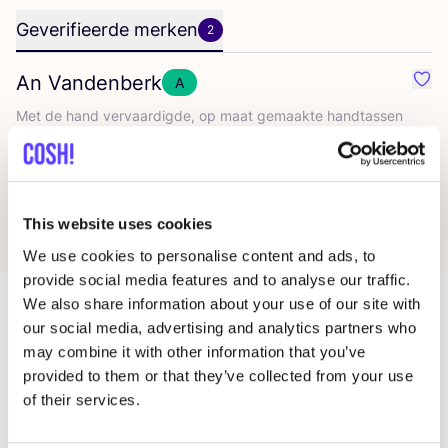
Geverifieerde merken
2
An Vandenberk
A
Favo
Met de hand ver­vaar­dig­de, op maat gemaak­te handtassen
This Is No Disco
B
Favo
This website uses cookies
We use cookies to personalise content and ads, to
provide social media features and to analyse our traffic.
We also share information about your use of our site with
our social media, advertising and analytics partners who
Meer winkels in deze buurt
may combine it with other information that you’ve
provided to them or that they’ve collected from your use
of their services.
Oxfam Schaarbeek
like