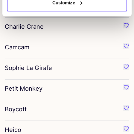
Customize
Cink
Favo
Charlie Crane
Favo
Camcam
Favo
Sophie La Girafe
Favo
Petit Monkey
Favo
Boycott
Favo
Heico
Favo