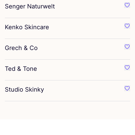
Senger Naturwelt
Favo
Kenko Skincare
Favo
Grech
&
Co
Favo
Ted
&
Tone
Favo
Studio Skinky
Favo