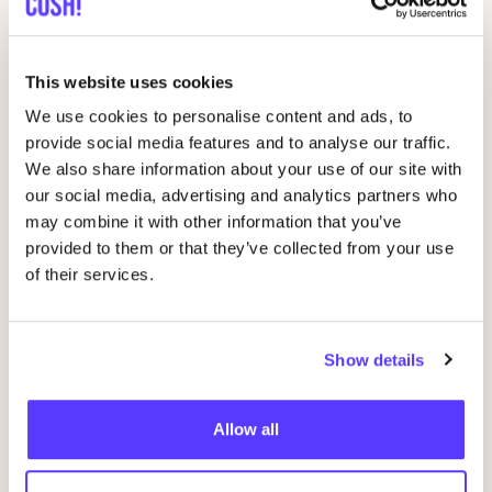
Natursutten – EcoBaby
Favo
This website uses cookies
We use cookies to personalise content and ads, to
Studio la Girafe
Favo
provide social media features and to analyse our traffic.
We also share information about your use of our site with
our social media, advertising and analytics partners who
Minikane
Favo
may combine it with other information that you’ve
provided to them or that they’ve collected from your use
of their services.
Louise Misha
Favo
Leander
Show details
Favo
Allow all
Garbo
&
Friends
Favo