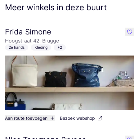
Meer winkels in deze buurt
Frida Simone
like
Hoogstraat 42, Brugge
2e hands
Kleding
+2
Aan route toevoegen
Bezoek webshop