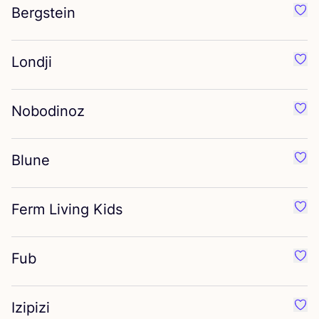
Bergstein
Favo
Londji
Favo
Nobodinoz
Favo
Blune
Favo
Ferm Living Kids
Favo
Fub
Favo
Izipizi
Favo