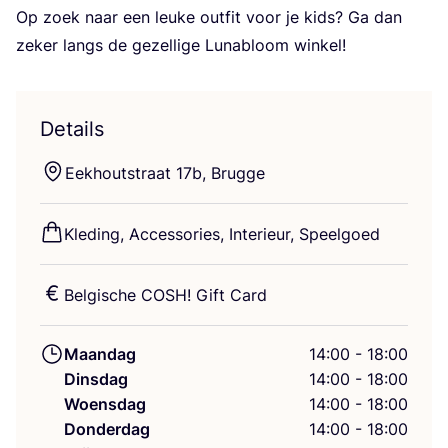
Op zoek naar een leu­ke out­fit voor je kids? Ga dan
zeker langs de gezel­li­ge Luna­bloom winkel!
Details
Eek­hout­straat
17
b, Brugge
Kle­ding, Acces­so­ries, Inte­ri­eur, Speelgoed
Bel­gi­sche
COSH
! Gift Card
Maandag
14:00 - 18:00
Dinsdag
14:00 - 18:00
Woensdag
14:00 - 18:00
Donderdag
14:00 - 18:00