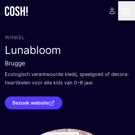
WINKEL
Lunabloom
Brugge
Eco­lo­gisch ver­ant­woor­de kle­dij, speel­goed of deco­ra­
tie­ar­ti­ke­len voor alle kids van
0
–
8
jaar.
Bezoek website