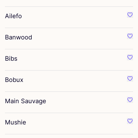
Ailefo
Favo
Banwood
Favo
Bibs
Favo
Bobux
Favo
Main Sauvage
Favo
Mushie
Favo