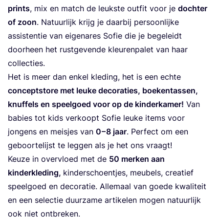
prints
, mix en match de leuk­ste out­fit voor je
doch­ter
of zoon
. Natuur­lijk krijg je daar­bij per­soon­lij­ke
assis­ten­tie van eige­na­res Sofie die je bege­leidt
door­heen het rust­ge­ven­de kleu­ren­pa­let van haar
collecties.
Het is meer dan enkel kle­ding, het is een ech­te
con­ceptsto­re met leu­ke deco­ra­ties, boe­ken­tas­sen,
knuf­fels en speel­goed voor op de kin­der­ka­mer!
Van
babies tot kids ver­koopt Sofie leu­ke items voor
jon­gens en meis­jes van
0
–
8
jaar
. Per­fect om een
geboor­te­lijst te leg­gen als je het ons vraagt!
Keu­ze in over­vloed met de
50
mer­ken aan
kin­der­kle­ding,
kin­der­schoen­tjes, meu­bels, cre­a­tief
speel­goed en deco­ra­tie. Alle­maal van goe­de kwa­li­teit
en een selec­tie duur­za­me arti­ke­len mogen natuur­lijk
ook niet ontbreken.