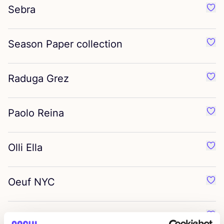
Sebra
Favo
Season Paper collection
Favo
Raduga Grez
Favo
Paolo Reina
Favo
Olli Ella
Favo
Oeuf
NYC
Favo
Numero
74
Favo