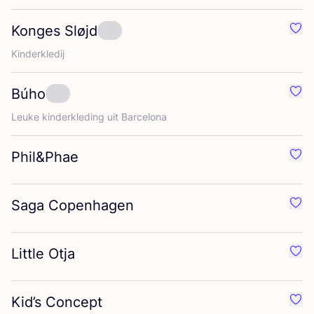
Konges Sløjd
Favo
Kin­der­kle­dij
Búho
Favo
Leu­ke kin­der­kle­ding uit Barcelona
Phil
&
Phae
Favo
Saga Copenhagen
Favo
Little Otja
Favo
Kid’s Concept
Favo