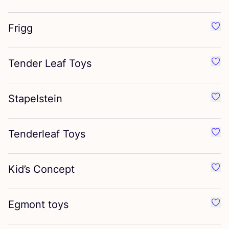
Frigg
Favo
Tender Leaf Toys
Favo
Stapelstein
Favo
Tenderleaf Toys
Favo
Kid’s Concept
Favo
Egmont toys
Favo