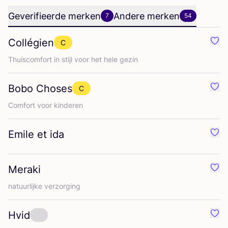
Geverifieerde merken
Andere merken
7
54
Collégien
C
Favo
Thuis­com­fort in stijl voor het hele gezin
Bobo Choses
C
Favo
Com­fort voor kinderen
Emile et ida
Favo
Meraki
Favo
natuur­lij­ke verzorging
Hvid
Favo