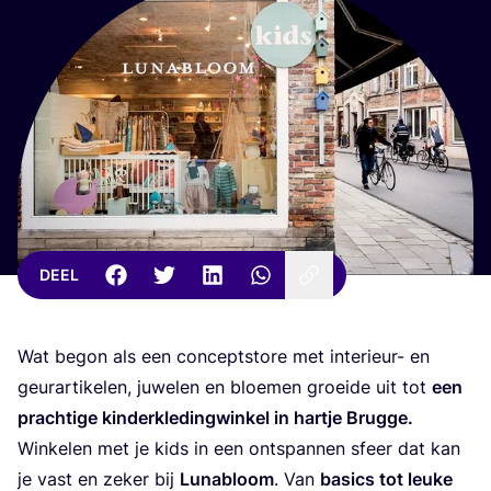
DEEL
Wat begon als een con­ceptsto­re met inte­ri­eur- en
geur­ar­ti­ke­len, juwe­len en bloe­men groei­de uit tot
een
prach­ti­ge kin­der­kle­ding­win­kel in hart­je Brug­ge.
Win­ke­len met je kids in een ont­span­nen sfeer dat kan
je vast en zeker bij
Luna­bloom
. Van
basics tot leu­ke