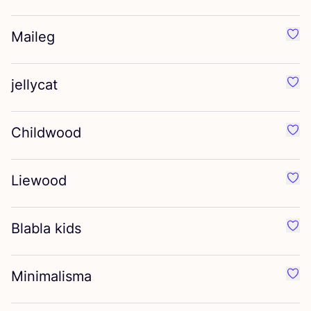
Maileg
Favo
jellycat
Favo
Childwood
Favo
Liewood
Favo
Blabla kids
Favo
Minimalisma
Favo