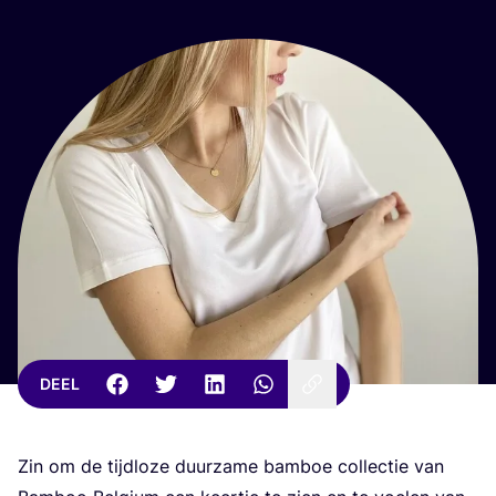
DEEL
Zin om de tijd­lo­ze duur­za­me bam­boe col­lec­tie van