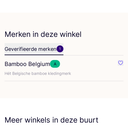
Merken in deze winkel
Geverifieerde merken
1
Bamboo Belgium
A
Favo
Hét Bel­gi­sche bam­boe kledingmerk
Meer winkels in deze buurt