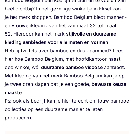
Bam­boo Bel­gi­um een keer­tje te zien en te voe­len van
héél dicht­bij? In het gezel­li­ge win­kel­tje in Eksel kan
je het merk shop­pen. Bam­boo Bel­gi­um biedt man­nen-
en vrou­wen­kle­ding van het van maat
32
tot maat
52
. Hier­door kan het merk
stijl­vol­le en duur­za­me
kle­ding aan­bie­den voor alle maten en vor­men
.
Heb jij twij­fels over bam­boe en duur­zaam­heid? Lees
hier
hoe Bam­boo Bel­gi­um, met hoofd­kan­toor naast
dee win­kel, wél
duur­za­me bam­boe vis­co­se
aan­biedt.
Met kle­ding van het merk Bam­boo Bel­gi­um kan je op
je twee oren sla­pen dat je een goe­de,
bewus­te keu­ze
maak­te
.
Ps: ook als bedrijf kan je hier terecht om jouw bam­boe
col­lec­ties op een duur­za­me manier te laten
produceren.