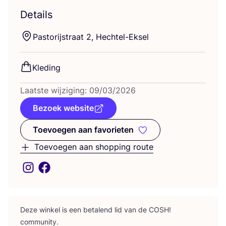
Details
Pas­to­rijstraat
2
, Hechtel-Eksel
Kle­ding
Laat­ste wij­zi­ging:
09
/
03
/
2026
Bezoek website
Toevoegen aan favorieten
Toevoegen aan favorieten
Toevoegen aan shopping route
Deze win­kel is een beta­lend lid van de
COSH
!
community.