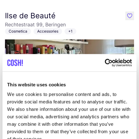
Ilse de Beauté
like
Rechtestraat 99, Beringen
Cosmetica
Accessories
+1
This website uses cookies
We use cookies to personalise content and ads, to
provide social media features and to analyse our traffic.
Aan route toevoegen
Bezoek webshop
We also share information about your use of our site with
our social media, advertising and analytics partners who
Fietsen Bellefroid
may combine it with other information that you’ve
like
provided to them or that they’ve collected from your use
Waterleliestraat 8, Hasselt
of their services.