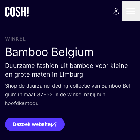
WINKEL
Bamboo Belgium
Duurzame fashion uit bamboe voor kleine
én grote maten in Limburg
Shop de duur­za­me kle­ding col­lec­tie van Bam­boo Bel­
gi­um in maat
32
–
52
in de win­kel nabij hun
hoofdkantoor.
Bezoek website