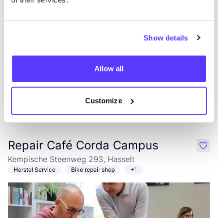
Bike repair shop
Show details
Allow all
Customize
Aan route toevoegen
Repair Café Corda Campus
like
Kempische Steenweg 293, Hasselt
Herstel Service
Bike repair shop
+1