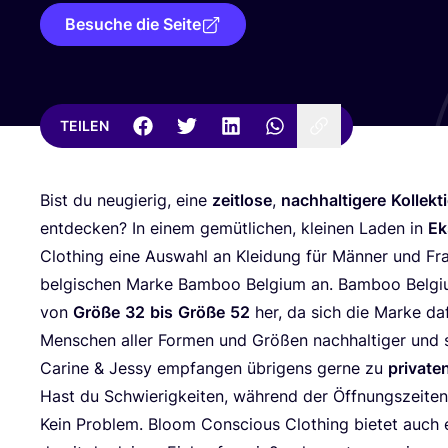
Besuche die Seite
TEILEN
Bist du neu­gie­rig, eine
zeit­lo­se
,
nach­hal­ti­ge­re
Kol­lek­t
ent­de­cken? In einem gemüt­li­chen, klei­nen Laden in
Ek
Clot­hing eine Aus­wahl an Klei­dung für Män­ner und Frau­
bel­gi­schen Mar­ke Bam­boo Bel­gi­um an. Bam­boo Bel­gi­
von
Grö­ße
32
bis
Grö­ße
52
her, da sich die Mar­ke daf
Men­schen aller For­men und Grö­ßen nach­hal­ti­ger und st
Cari­ne
&
Jes­sy emp­fan­gen übri­gens ger­ne zu
pri­va­te
Hast du Schwie­rig­kei­ten, wäh­rend der Öff­nungs­zei­
Kein Pro­blem. Bloom Con­scious Clot­hing bie­tet auch