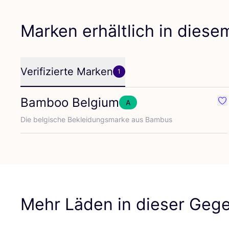
Marken erhältlich in dies
Verifizierte Marken
1
Bamboo Belgium
A
Fa
Die bel­gi­sche Beklei­dungs­mar­ke aus Bambus
Mehr Läden in dieser Geg