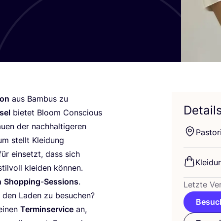
i­on
aus Bam­bus zu
Detail
sel
bie­tet Bloom Con­scious
en der nach­hal­ti­ge­ren
Pas­to­r­
um stellt Klei­dung
ür ein­setzt, dass sich
Klei­du
il­voll klei­den kön­nen.
n
Shop­ping
-
Ses­si­ons
.
Letz­te Ver
ten den Laden zu besu­chen?
Besuch
 einen
Ter­min­ser­vice
an,