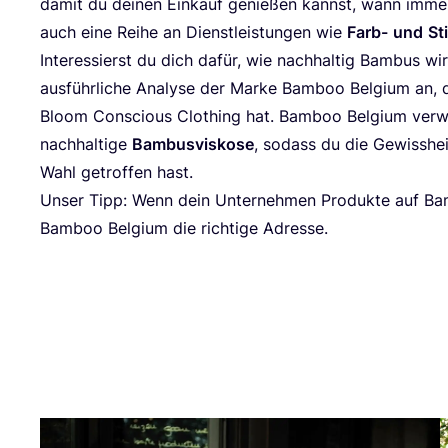
damit du dei­nen Ein­kauf genie­ßen kannst, wann immer
auch eine Rei­he an Dienst­leis­tun­gen wie
Farb-
und
Sti
Inter­es­sierst du dich dafür, wie nach­hal­tig Bam­bus wir
aus­führ­li­che Ana­ly­se der Mar­ke Bam­boo Bel­gi­um an,
Bloom Con­scious Clot­hing hat. Bam­boo Bel­gi­um ver­we
nach­hal­ti­ge
Bam­bus­vis­ko­se
, sodass du die Gewiss­he
Wahl getrof­fen hast.
Unser Tipp: Wenn dein Unter­neh­men Pro­duk­te auf Bam­
Bam­boo Bel­gi­um die rich­ti­ge Adresse.