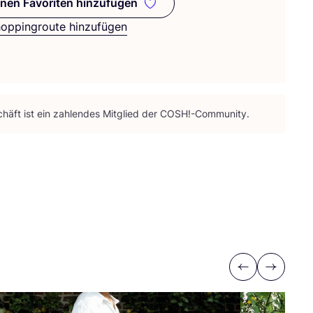
nen Favoriten hinzufügen
Zu meinen Favoriten hinzufügen
hoppingroute hinzufügen
häft ist ein zah­len­des Mit­glied der
COSH
!-Community.
Previous
Next