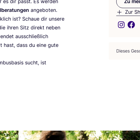
 es dir passt. Es wer­den
Zu mei
l­be­ra­tun­gen
angeboten.
Zur S
k­lich ist? Schaue dir unse­re
 die ihren Sitz direkt neben
n­det aus­schließ­lich
it hast, dass du eine gute
Die­ses Gesc
bus­ba­sis sucht, ist