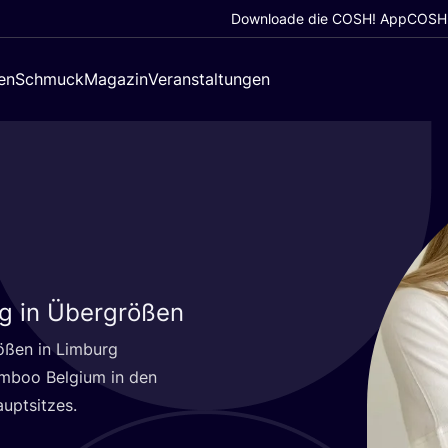
Downloade die COSH! App
COSH!
en
Schmuck
Magazin
Veranstaltungen
ng in Übergrößen
rö­ßen in Limburg
Bam­boo Bel­gi­um in den
auptsitzes.