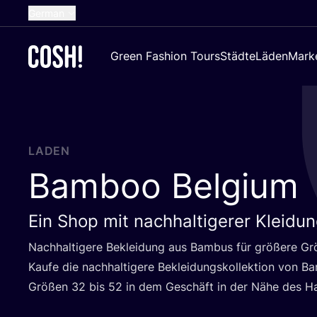
German
English
Green Fashion Tours
Städte
Läden
Mark
Dutch
French
Spanish
Croatian
LADEN
Bamboo Belgium
Ein Shop mit nachhaltigerer Kleidu
Nach­hal­ti­ge­re Beklei­dung aus Bam­bus für grö­ße­re G
Kau­fe die nach­hal­ti­ge­re Beklei­dungs­kol­lek­ti­on von 
Grö­ßen
32
bis
52
in dem Geschäft in der Nähe des H