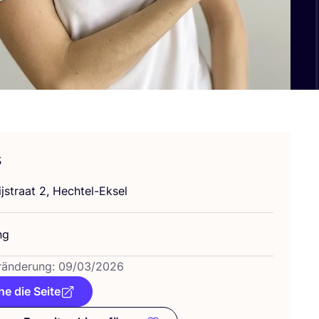
s
ijs­tra­at
2
, Hechtel-Eksel
ng
­än­de­rung:
09
/
03
/
2026
e die Seite