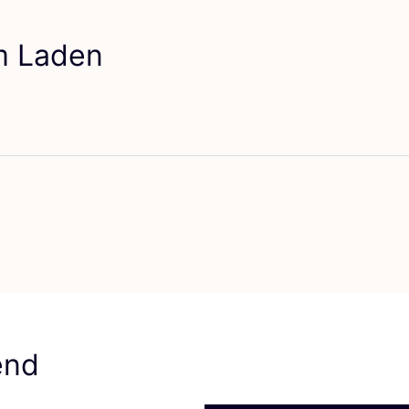
em Laden
vorit Bamboo Belgium
end