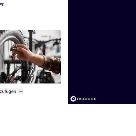
hop
nzufügen