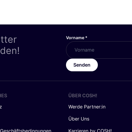
tter
Vorname
*
nden!
Senden
HES
ÜBER
COSH
!
z
Werde Partner:in
Über Uns
 Geschäftsbedingungen
Karrieren by COSH!