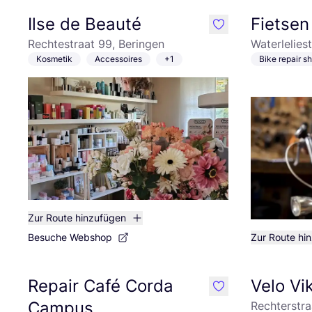
Ilse de Beauté
Fietsen
like
Rechtestraat 99, Beringen
Waterleliest
Kosmetik
Accessoires
+1
Bike repair s
Zur Route hinzufügen
Besuche Webshop
Zur Route hi
Repair Café Corda
Velo Vi
like
Campus
Rechterstra