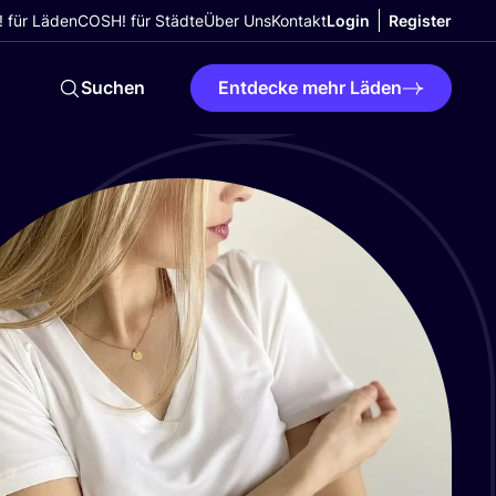
 für Läden
COSH! für Städte
Über Uns
Kontakt
Login
Register
Suchen
Entdecke mehr Läden