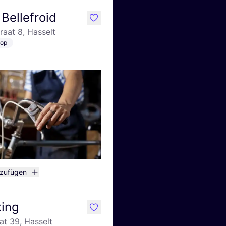
 Bellefroid
like
raat 8, Hasselt
hop
nzufügen
king
like
at 39, Hasselt