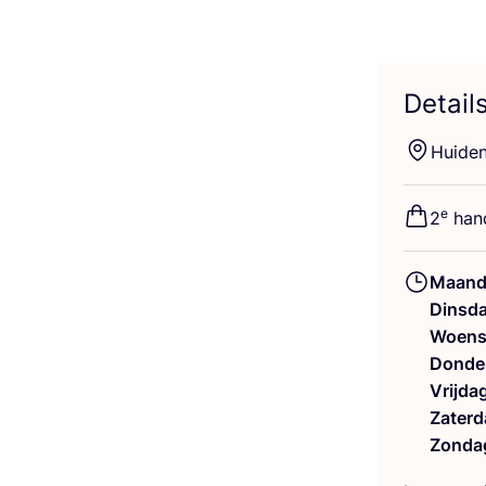
Detail
Hui­den
e
2
hand
Maand
Dinsd
Woens
Donde
Vrijda
Zaterd
Zonda