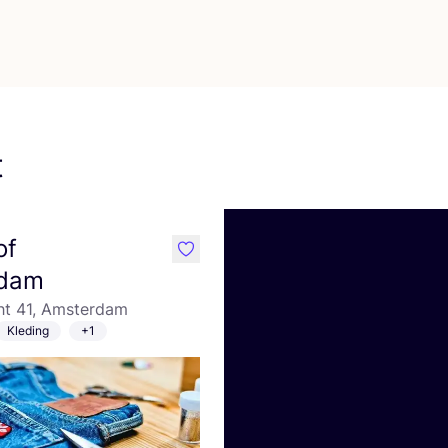
t
of
like
dam
ht 41, Amsterdam
Kleding
+1