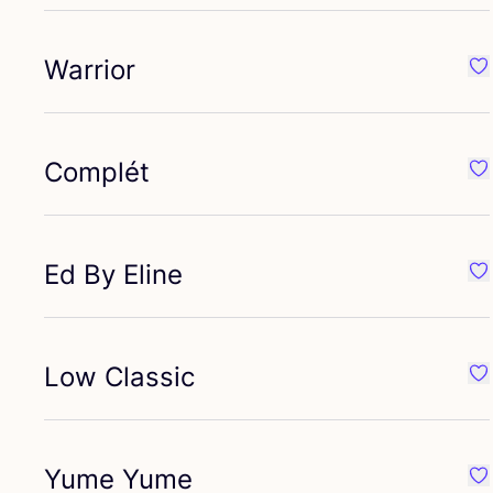
Warrior
Fa
Complét
Fa
Ed By Eline
Fa
Low Classic
Fa
Yume Yume
Fa