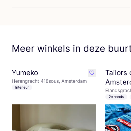
Meer winkels in deze buur
Yumeko
Tailors 
like
Amster
Herengracht 418sous, Amsterdam
Interieur
Elandsgrac
2e hands