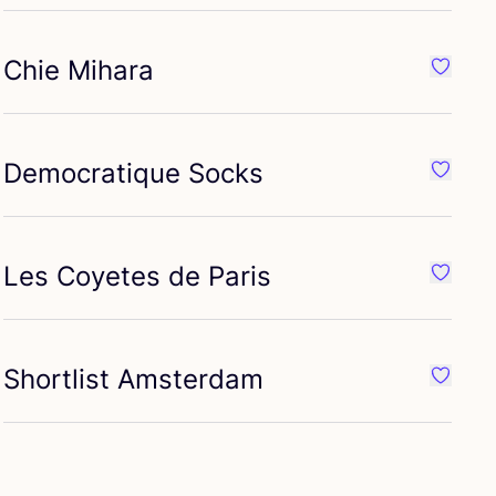
Chie Mihara
iete {naam}
Favorie
Democratique Socks
iete {naam}
Favorie
Les Coyetes de Paris
iete {naam}
Favorie
Shortlist Amsterdam
iete {naam}
Favorie