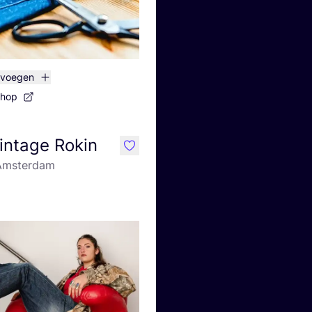
evoegen
shop
intage Rokin
like
 Amsterdam