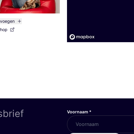
evoegen
shop
sbrief
Voornaam
*