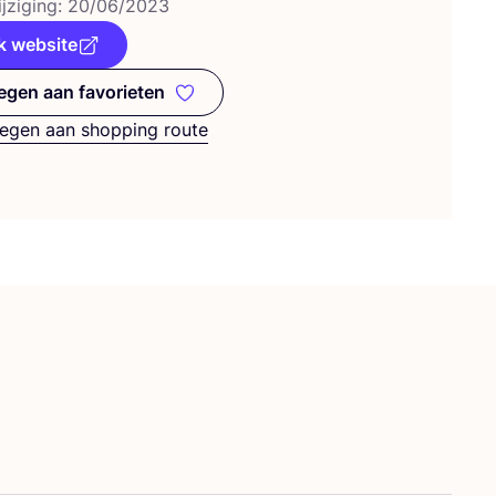
j­zi­ging:
20
/
06
/
2023
k website
gen aan favorieten
Toevoegen aan favorieten
egen aan shopping route