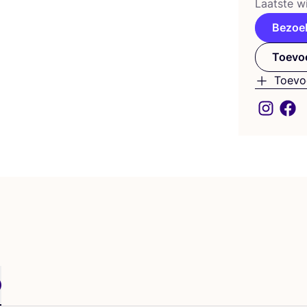
Laat­ste wi
Bezoe
Toevoe
Toevo