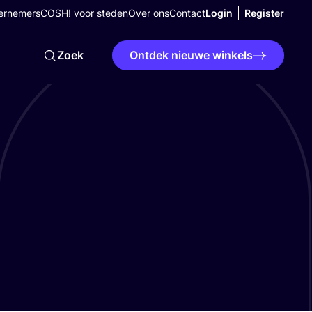
ernemers
COSH! voor steden
Over ons
Contact
Login
Register
Zoek
Ontdek nieuwe winkels