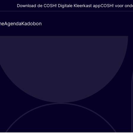
Download de COSH! Digitale Kleerkast app
COSH! voor ond
ne
Agenda
Kadobon