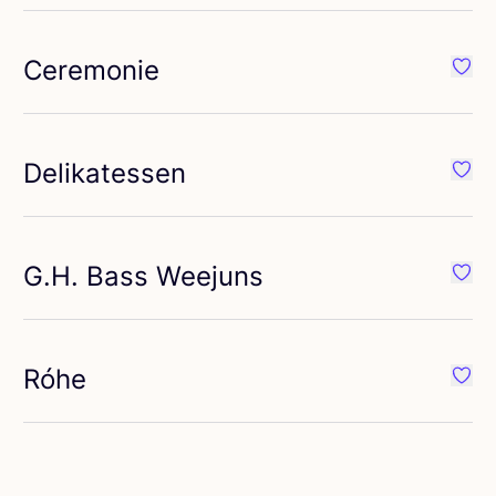
Ceremonie
voriete {naam}
Favor
Delikatessen
voriete {naam}
Favor
G.H. Bass Weejuns
voriete {naam}
Favor
Róhe
voriete {naam}
Favor
voriete {naam}