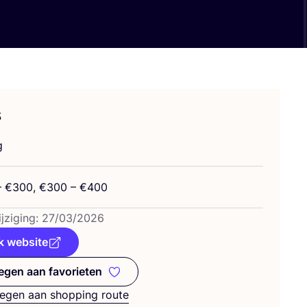
s
g
 €
300
, €
300
– €
400
j­zi­ging:
27
/
03
/
2026
k website
gen aan favorieten
Toevoegen aan favorieten
egen aan shopping route