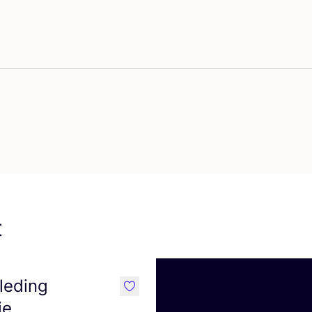
voriete {naam}
t
leding
like
ie