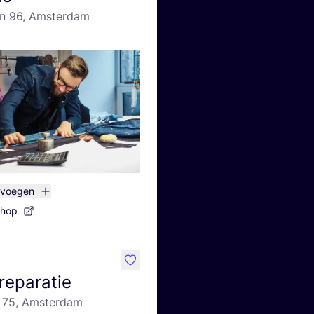
an 96, Amsterdam
evoegen
shop
like
reparatie
n 75, Amsterdam