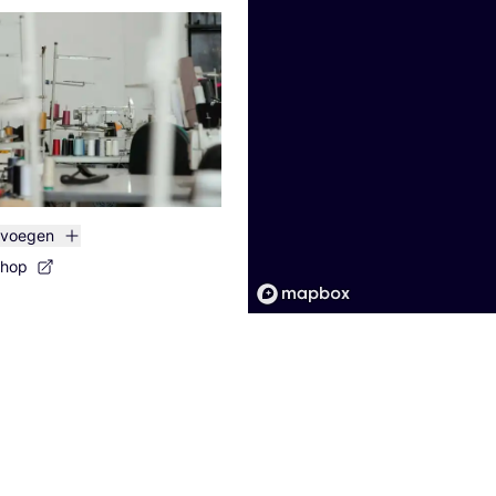
evoegen
shop