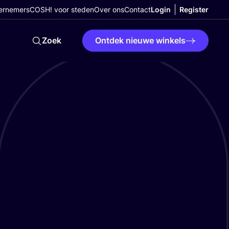
ernemers
COSH! voor steden
Over ons
Contact
Login
Register
Zoek
Ontdek nieuwe winkels