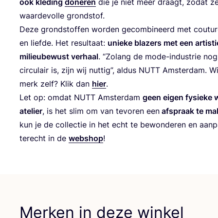
ook kle­ding
done­ren
die je niet meer draagt, zodat ze
waar­de­vol­le grondstof.
Deze grond­stof­fen wor­den gecom­bi­neerd met cou­tu­re
en lief­de. Het resul­taat:
unie­ke bla­zers met een artis­ti
mili­eu­be­wust ver­haal
.
“
Zolang de mode-indu­strie nog 
cir­cu­lair is, zijn wij nut­tig”, aldus
NUTT
Amster­dam. Wil
merk zelf? Klik dan
hier
.
Let op: omdat
NUTT
Amster­dam
geen eigen fysie­ke 
ate­lier
, is het slim om van tevo­ren een
afspraak te ma
kun je de col­lec­tie in het echt te bewon­de­ren en aan­p
terecht in de
web­shop
!
Merken in deze winkel