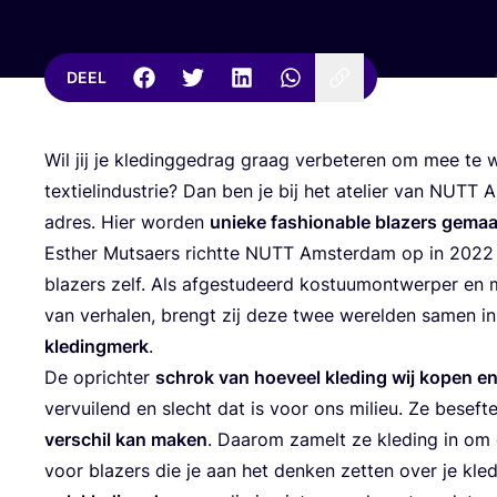
DEEL
Wil jij je kle­ding­ge­drag graag ver­be­te­ren om mee te w
tex­tiel­in­du­strie? Dan ben je bij het ate­lier van
NUTT
Am
adres. Hier wor­den
unie­ke fas­hi­o­na­ble bla­zers gema
Esther Mutsaers richt­te
NUTT
Amster­dam op in
2022
bla­zers zelf. Als afge­stu­deerd kos­tuum­ont­wer­per en m
van ver­ha­len, brengt zij deze twee werel­den samen i
kle­ding­merk
.
De oprich­ter
schrok van hoe­veel kle­ding wij kopen e
ver­vui­lend en slecht dat is voor ons mili­eu. Ze besef­
ver­schil kan maken
. Daar­om zamelt ze kle­ding in om d
voor bla­zers die je aan het den­ken zet­ten over je kle­