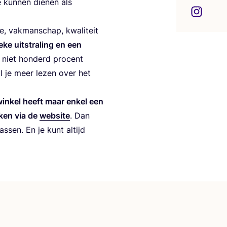
 kun­nen die­nen als
, vak­man­schap, kwa­li­teit
e­ke uit­stra­ling en een
niet hon­derd pro­cent
 je meer lezen over het
win­kel heeft maar enkel een
ken via de
web­si­te
. Dan
as­sen. En je kunt altijd