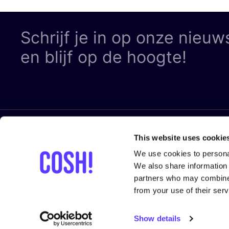
Schrijf je in op onze nieuw
en blijf op de hoogte!
LEGAL
Volg ons
This website uses cookie
We use cookies to personal
Privacy Pol
We also share information 
Cookie Pol
partners who may combine i
from your use of their serv
Algemene V
Algemene V
Show details