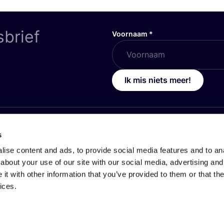
sbrief
Voornaam
*
Ik mis niets meer!
OVER
COSH
!
s
ise content and ads, to provide social media features and to anal
icy
Jouw organisatie op COSH!
about your use of our site with our social media, advertising and
icy
Over ons
t with other information that you’ve provided to them or that the
ices.
oorwaarden Gebruikers
Werken bij COSH!
oorwaarden Consultancy
Hoe werkt de COSH! Brand 