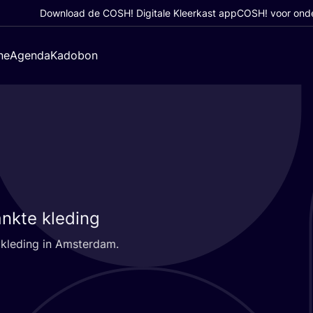
Download de COSH! Digitale Kleerkast app
COSH! voor ond
ne
Agenda
Kadobon
nkte kleding
e kle­ding in Amsterdam.