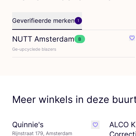
Geverifieerde merken
1
NUTT
Amsterdam
B
Fa
Ge-upcy­cle­de blazers
Meer winkels in deze buur
Quinnie's
ALCO K
like
Correct
Rijnstraat 179, Amsterdam