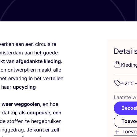
er­ken aan een cir­cu­lai­re
Detail
ster­dam aan het goe­de
akt van afge­dank­te kle­ding
.
Kle­din
en ont­werpt en maakt alle
et erva­ring in het ver­tel­len
€
200
–
n haar
upcy­cling
Laat­ste wi
n weer weg­gooi­en
, en hoe
Bezoe
te dat
zij, als cou­peu­se, een
e stof­fen te her­ge­brui­ken
Toevoe
ding­ge­drag.
Je kunt er zelf
Toevo