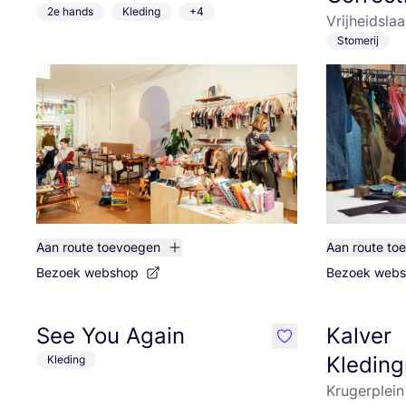
2e hands
Kleding
+4
Vrijheidsla
Stomerij
Aan route toevoegen
Aan route to
Bezoek webshop
Bezoek web
See You Again
Kalver
like
Kleding
Kleding
Krugerplei