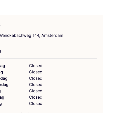
s
 Wen­c­ke­bach­weg
144
, Amsterdam
g
ag
Closed
ag
Closed
dag
Closed
rdag
Closed
g
Closed
ag
Closed
g
Closed