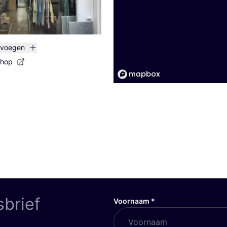
evoegen
shop
sbrief
Voornaam
*