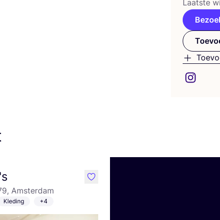
Laat­ste wi
Bezoe
Toevoe
Toevo
t
's
like
179, Amsterdam
Kleding
+4