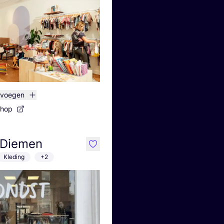
evoegen
shop
 Diemen
like
Kleding
+2