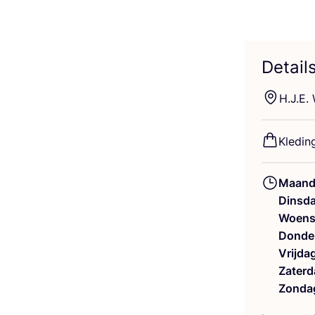
Detail
H.J.E.
Kle­din
Maand
Dinsd
Woens
Donde
Vrijda
Zaterd
Zonda