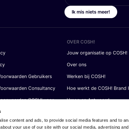
Ik mis niets meer!
OVER
COSH
!
icy
Jouw organisatie op COSH!
icy
Over ons
oorwaarden Gebruikers
Werken bij COSH!
oorwaarden Consultancy
Hoe werkt de COSH! Brand 
voorwaarden COSH! voor
Vraag en Antwoord
s
ise content and ads, to provide social media features and to anal
about your use of our site with our social media, advertising and