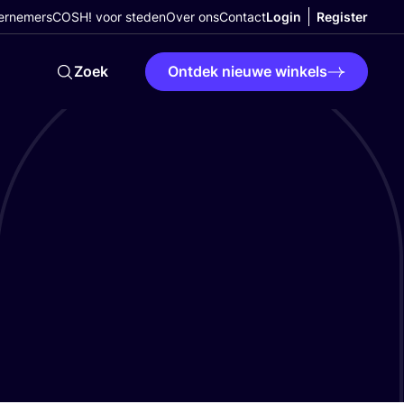
ernemers
COSH! voor steden
Over ons
Contact
Login
Register
Zoek
Ontdek nieuwe winkels