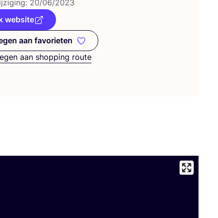
j­zi­ging:
20
/
06
/
2023
k website
gen aan favorieten
Toevoegen aan favorieten
egen aan shopping route