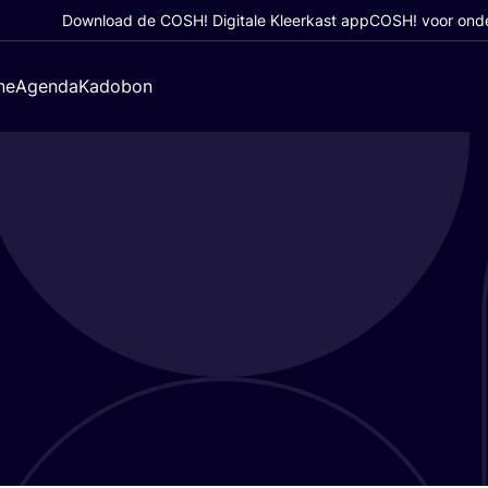
Download de COSH! Digitale Kleerkast app
COSH! voor ond
ne
Agenda
Kadobon