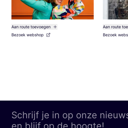
Aan route toevoegen
Aan route to
Bezoek webshop
Bezoek web
Schrijf je in op onze nieuw
en blijf op de hoogte!