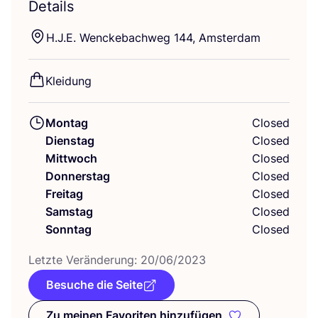
Details
H.J.E. Wen­cke­bach­weg
144
, Amsterdam
Klei­dung
Montag
Closed
Dienstag
Closed
Mittwoch
Closed
Donnerstag
Closed
Freitag
Closed
Samstag
Closed
Sonntag
Closed
Letz­te Ver­än­de­rung:
20
/
06
/
2023
Besuche die Seite
Zu meinen Favoriten hinzufügen