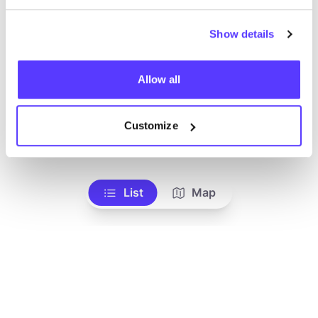
Show details
Allow all
Customize
Zur Route hinzufügen
Besuche Webshop
List
Map