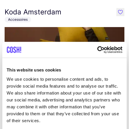
Koda Amsterdam
like
Accessoires
This website uses cookies
We use cookies to personalise content and ads, to
Zur Route hinzufügen
Besuche Webshop
provide social media features and to analyse our traffic.
We also share information about your use of our site with
our social media, advertising and analytics partners who
Het Faire Oosten
may combine it with other information that you’ve
like
Waldenlaan 208, Amsterdam
provided to them or that they’ve collected from your use
Kleidung
Schuhe
+7
of their services.