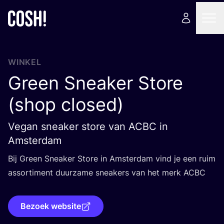
WINKEL
Green Sneaker Store
(shop closed)
Vegan sneaker store van ACBC in
Amsterdam
Bij Green Snea­ker Sto­re in Amster­dam vind je een ruim
assor­ti­ment duur­za­me snea­kers van het merk
ACBC
Bezoek website