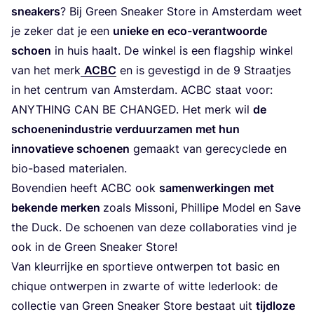
snea­kers
? Bij Green Snea­ker Sto­re in Amster­dam weet
je zeker dat je een
unie­ke en eco-ver­ant­woor­de
schoen
in huis haalt. De win­kel is een flagship win­kel
van het merk
ACBC
en is geves­tigd in de
9
Straat­jes
in het cen­trum van Amster­dam.
ACBC
staat voor:
ANY­THING
CAN
BE
CHAN­GED
. Het merk wil
de
schoe­nen­in­du­strie ver­duur­za­men met hun
inno­va­tie­ve schoe­nen
gemaakt van gere­cy­cle­de en
bio-based materialen.
Boven­dien heeft
ACBC
ook
samen­wer­kin­gen met
beken­de mer­ken
zoals Mis­so­ni, Phil­li­pe Model en Save
the Duck. De schoe­nen van deze col­la­bo­ra­ties vind je
ook in de Green Snea­ker Store!
Van kleur­rij­ke en spor­tie­ve ont­wer­pen tot basic en
chi­que ont­wer­pen in zwar­te of wit­te leder­look: de
col­lec­tie van Green Snea­ker Sto­re bestaat uit
tijd­lo­ze