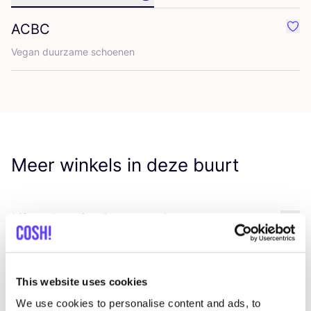
ACBC
Favo
Vegan duur­za­me schoenen
Meer winkels in deze buurt
King Louie Amsterdam
like
Hartenstraat 10, Amsterdam
Kleding
Accessories
This website uses cookies
We use cookies to personalise content and ads, to