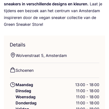
snea­kers in ver­schil­len­de designs en kleu­ren.
Laat je
tij­dens een bezoek aan het cen­trum van Amster­dam
inspi­re­ren door de vegan snea­ker col­lec­tie van de
Green Snea­ker Store!
Details
Wol­ven­straat
5
, Amsterdam
Schoe­nen
Maandag
13:00 - 18:00
Dinsdag
11:00 - 18:00
Woensdag
11:00 - 18:00
Donderdag
11:00 - 18:00