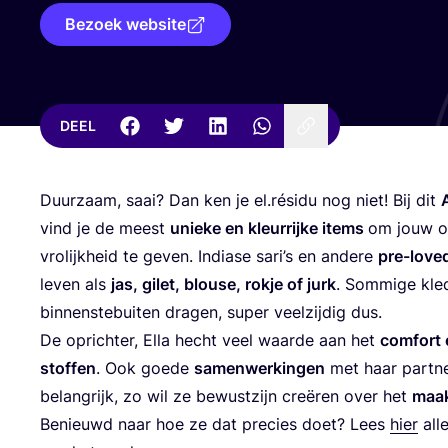
Bezoek website
DEEL
Duur­zaam, saai? Dan ken je el.résidu nog niet! Bij dit
vind je de meest
unie­ke en kleur­rij­ke items
om jouw out
vro­lijk­heid te geven. Indi­a­se sari’s en ande­re
pre-loved
leven als
jas, gilet, blou­se, rok­je of jurk
. Som­mi­ge kle­
bin­nen­ste­bui­ten dra­gen, super veel­zij­dig dus.
De oprich­ter, Ella hecht veel waar­de aan het
com­fort
stof­fen
. Ook goe­de
samen­wer­kin­gen
met haar part­ne
belang­rijk, zo wil ze bewust­zijn cre­ë­ren over het
maak
Benieuwd naar hoe ze dat pre­cies doet? Lees
hier
all