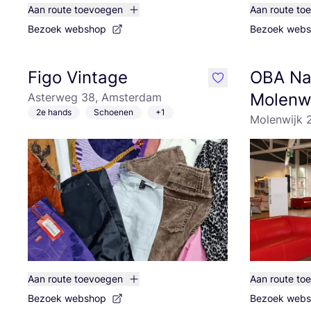
Aan route toevoegen
Aan route to
Bezoek webshop
Bezoek web
Figo Vintage
OBA Naa
like
Molenw
Asterweg 38, Amsterdam
2e hands
Schoenen
+1
Molenwijk 
Aan route toevoegen
Aan route to
Bezoek webshop
Bezoek web