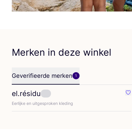
Merken in deze winkel
Geverifieerde merken
1
el.résidu
Fa
Eer­lij­ke en uit­ge­spro­ken kleding