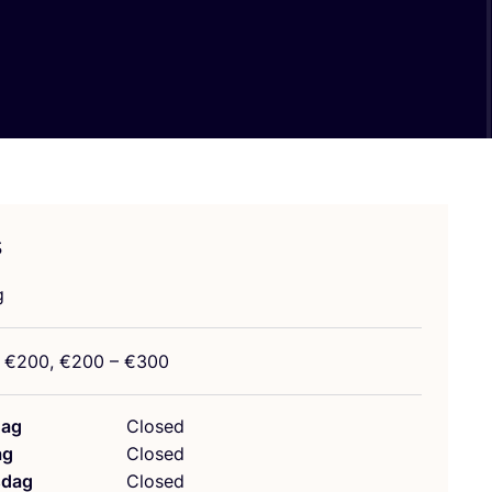
s
g
 €
200
, €
200
– €
300
ag
Closed
ag
Closed
dag
Closed