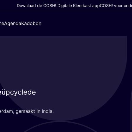
Download de COSH! Digitale Kleerkast app
COSH! voor ond
ne
Agenda
Kadobon
eüpcyclede
ter­dam, gemaakt in India.