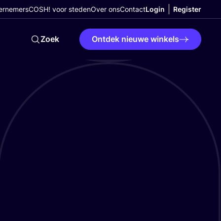
ernemers
COSH! voor steden
Over ons
Contact
Login
Register
Zoek
Ontdek nieuwe winkels