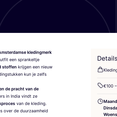
Amster­dam­se kle­ding­merk
Detail
­fit een spran­kel­tje
 stof­fen
krij­gen een nieuw
Kle­din
ding­stuk­ken kun je zelfs
€
100
–
 en de pracht van de
rs in India vindt ze
Maand
­pro­ces
van de kle­ding.
Dinsd
es over de duur­zaam­heid
Woens