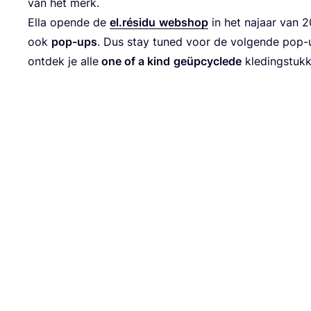
van het merk.
Ella open­de de
el.résidu
web­shop
in het najaar van
2
ook
pop-ups
. Dus stay tuned voor de vol­gen­de pop-up 
ont­dek je alle
one of a kind
geüp­cy­cle­de
kle­ding­stuk