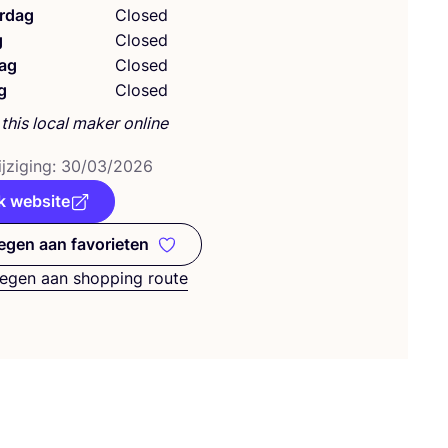
rdag
Closed
g
Closed
ag
Closed
g
Closed
this local maker online
j­zi­ging:
30
/
03
/
2026
k website
gen aan favorieten
Toevoegen aan favorieten
egen aan shopping route