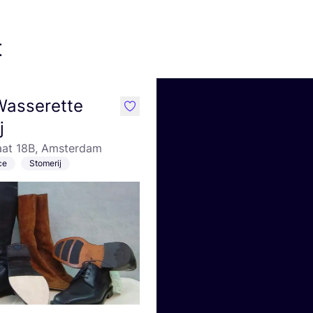
t
Wasserette
like
j
at 18B, Amsterdam
ce
Stomerij