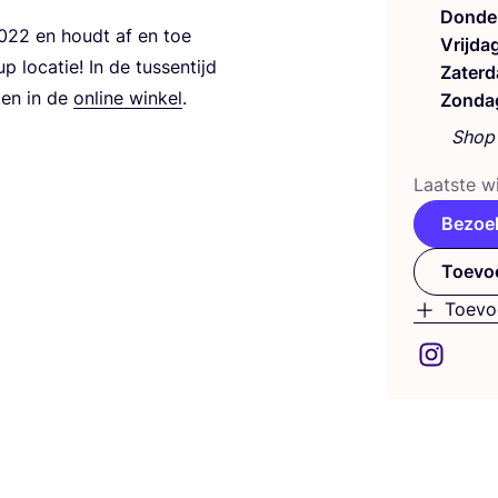
Donde
022
en houdt af en toe
Vrijda
loca­tie! In de tus­sen­tijd
Zaterd
­ken in de
onli­ne win­kel
.
Zonda
Shop 
Laat­ste wi
Bezoe
Toevoe
Toevo