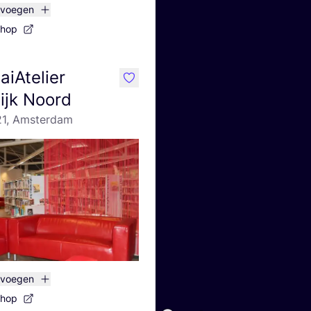
evoegen
shop
iAtelier
like
ijk Noord
21, Amsterdam
evoegen
shop