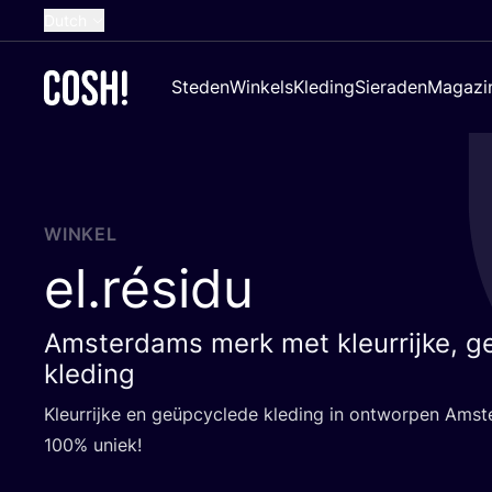
Dutch
English
Steden
Winkels
Kleding
Sieraden
Magazi
French
Spanish
German
Croatian
WINKEL
el.résidu
Amsterdams merk met kleurrijke, g
kleding
Kleur­rij­ke en geüp­cy­cle­de kle­ding in ont­wor­pen Ams
100
% uniek!