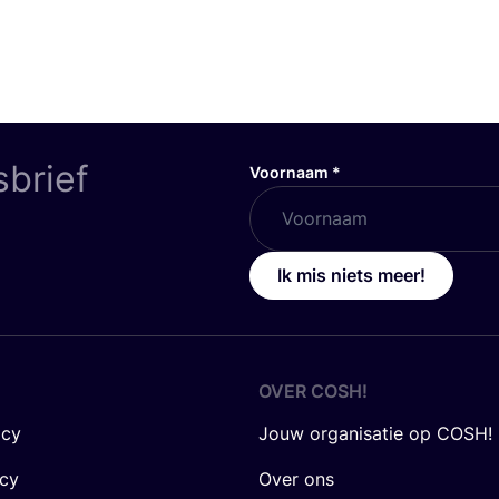
sbrief
Voornaam
*
Ik mis niets meer!
OVER
COSH
!
icy
Jouw organisatie op COSH!
icy
Over ons