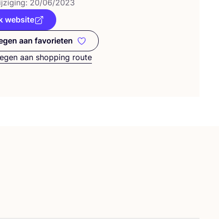
j­zi­ging:
20
/
06
/
2023
k website
gen aan favorieten
Toevoegen aan favorieten
egen aan shopping route