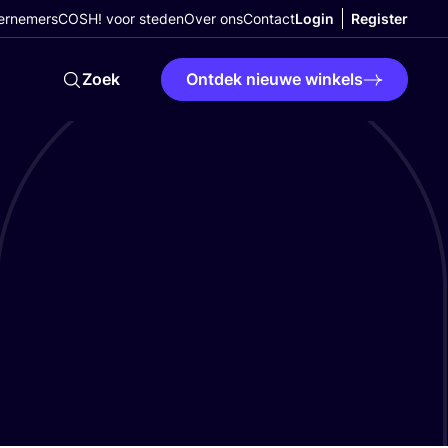
ernemers
COSH! voor steden
Over ons
Contact
Login
Register
Zoek
Ontdek nieuwe winkels