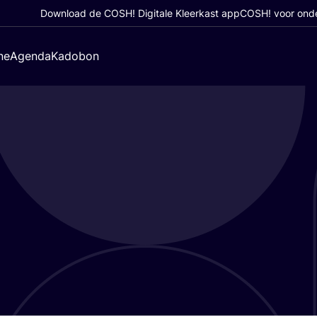
Download de COSH! Digitale Kleerkast app
COSH! voor ond
ne
Agenda
Kadobon