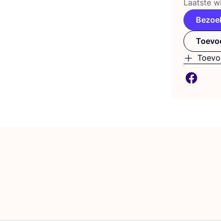
Laat­ste wi
Bezoe
Toevoe
Toevo