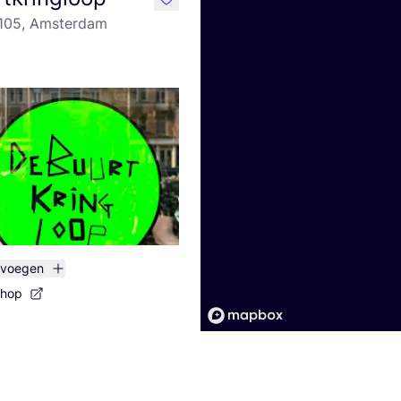
like
 105, Amsterdam
evoegen
shop