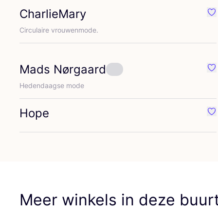
CharlieMary
Fa
Cir­cu­lai­re vrouwenmode.
Mads Nørgaard
Fa
Heden­daag­se mode
Hope
Fa
Meer winkels in deze buur