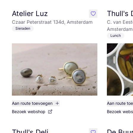
Atelier Luz
Thull's 
like
Czaar Peterstraat 134d, Amsterdam
C. van Eest
Sieraden
Amsterdam
Lunch
Aan route toevoegen
Aan route to
Bezoek webshop
Bezoek web
Thull's Deli
De Buur