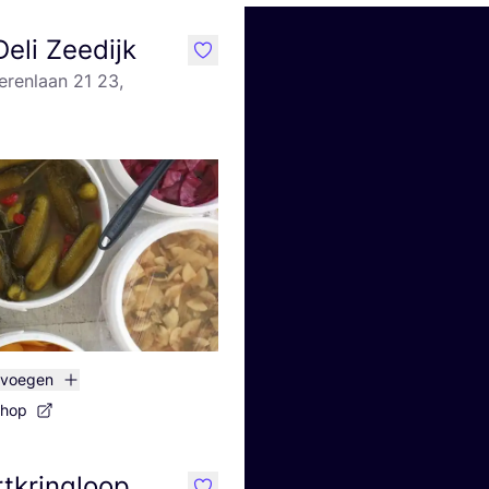
Deli Zeedijk
like
erenlaan 21 23,
evoegen
shop
tkringloop