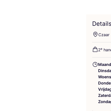
Detail
Czaar 
e
2
hands
Maand
Dinsd
Woens
Donde
Vrijda
Zaterd
Zonda