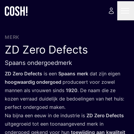
MERK
ZD
Zero Defects
Spaans ondergoedmerk
ZD
Zero Defects
is een
Spaans
merk
dat zijn eigen
hoog­waar­dig onder­goed
pro­du­ceert voor zowel
man­nen als vrou­wen sinds
1920
. De naam die ze
kozen ver­raad dui­de­lijk de bedoe­lin­gen van het huis:
per­fect onder­goed maken.
Na bij­na een eeuw in de indu­strie is
ZD
Zero Defects
uit­ge­groeid tot een toon­aan­ge­vend merk in
onder­goed gekend voor hun
toe­wij­ding
aan
kwa­li­teit