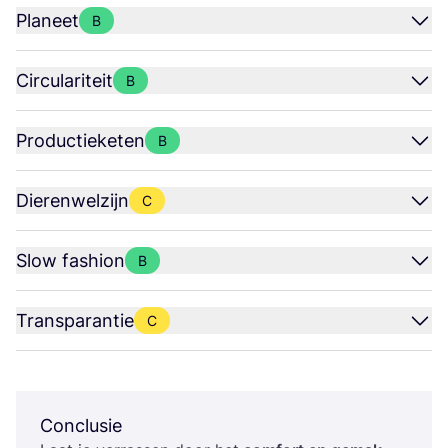
Planeet
B
Circulariteit
B
Productieketen
B
Dierenwelzijn
C
Slow fashion
B
Transparantie
C
Conclusie