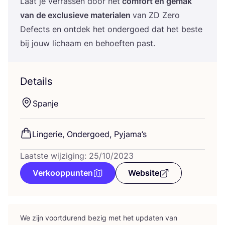
Laat je ver­ras­sen door het
com­fort en gemak
van de exclu­sie­ve mate­ri­a­len
van
ZD
Zero
Defects en ont­dek het onder­goed dat het bes­te
bij jouw lichaam en behoef­ten past.
Details
Span­je
Lin­ge­rie, Onder­goed, Pyjama’s
Laatste wijziging: 25/10/2023
Verkooppunten
Website
We zijn voort­du­rend bezig met het upda­ten van