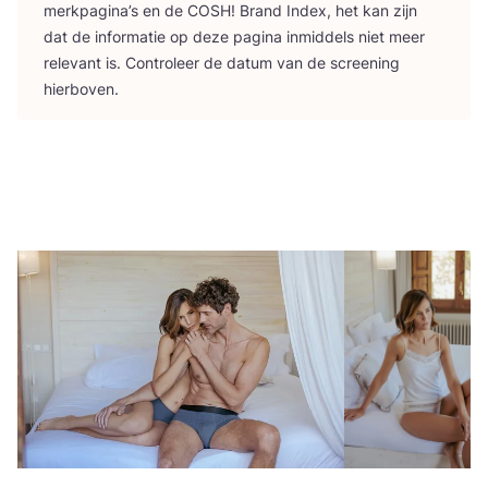
merk­pa­gi­na’s en de
COSH
! Brand Index, het kan zijn
dat de infor­ma­tie op deze pagi­na inmid­dels niet meer
rele­vant is. Con­tro­leer de datum van de scree­ning
hierboven.