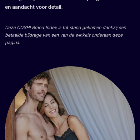
en aan­dacht voor detail.
Deze
COSH
! Brand Index is tot stand geko­men
dank­zij een
betaal­de bij­dra­ge van een van de win­kels onder­aan deze
pagina.