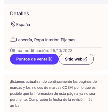
Detalles
Espa­ña
Len­ce­ría, Ropa inte­rior, Pijamas
Última modificación: 25/10/2023
Puntos de venta
Sitio web
¡Esta­mos actua­li­zan­do con­ti­nua­men­te las pági­nas de
mar­cas y los índi­ces de mar­cas
COSH
! por lo que es
posi­ble que la infor­ma­ción de esta pági­na ya no sea
per­ti­nen­te. Com­prue­be la fecha de la revi­sión más
arriba.