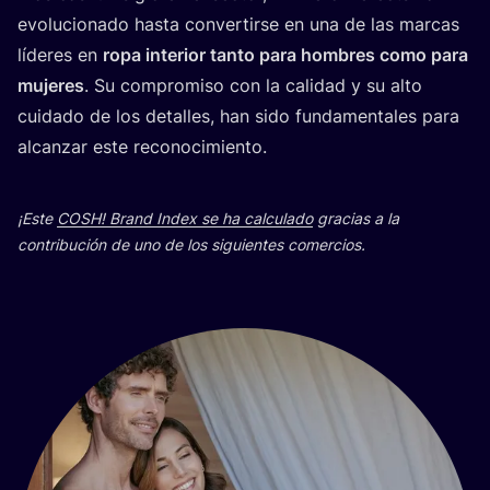
evo­lu­cio­na­do has­ta con­ver­tir­se en una de las mar­cas
líde­res en
ropa inte­rior tan­to para hom­bres como para
muje­res
. Su com­pro­mi­so con la cali­dad y su alto
cui­da­do de los deta­lles, han sido fun­da­men­ta­les para
alcan­zar este reconocimiento.
¡Este
COSH
! Brand Index se ha cal­cu­la­do
gra­cias a la
con­tri­bu­ción de uno de los siguien­tes comercios.