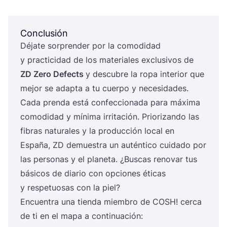
Conclusión
Déja­te sor­pren­der por la como­di­dad
y prac­ti­ci­dad de los mate­ria­les exclu­si­vos de
ZD
Zero Defects
y des­cu­bre la ropa inte­rior que
mejor se adap­ta a tu cuer­po y nece­si­da­des.
Cada pren­da está con­fec­cio­na­da para máxi­ma
como­di­dad y míni­ma irri­ta­ción. Prio­ri­zan­do las
fibras natu­ra­les y la pro­duc­ción local en
Espa­ña,
ZD
demues­tra un autén­ti­co cui­da­do por
las per­so­nas y el pla­ne­ta. ¿Bus­cas reno­var tus
bási­cos de dia­rio con opcio­nes éti­cas
y res­pe­tuo­sas con la piel?
Encuen­tra una tien­da miem­bro de
COSH
! cer­ca
de ti en el mapa a continuación: