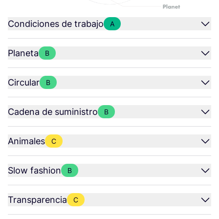
Condiciones de trabajo
A
Planeta
B
Circular
B
Cadena de suministro
B
Animales
C
Slow fashion
B
Transparencia
C