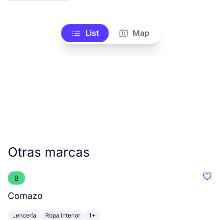
List
Map
Otras marcas
B
Favo
Comazo
C
Lencería
Ropa interior
1+