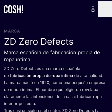
MARCA
ZD
Zero Defects
Marca española de fabricación propia de
ropa íntima
ZD
Zero Defects es una mar­ca espa­ño­la
de
fabri­ca­ción pro­pia de ropa ínti­ma
de alta cali­dad.
La mar­ca nació en
1920
, como una peque­ña empre­sa
de moda ínti­ma. El nom­bre que eli­gie­ron reve­la­ba
cla­ra­men­te las inten­cio­nes de la casa: fabri­car ropa
inte­rior perfecta.
Tras casi un siglo en el sec­tor,
ZD
Zero Defects ha