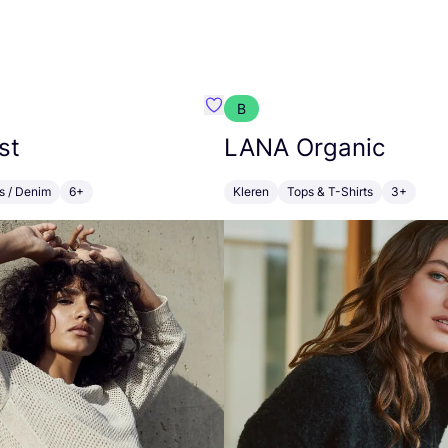
B
m}
Favoriete {naam}
st
LANA
Organic
s / Denim
6+
Kleren
Tops & T-Shirts
3+