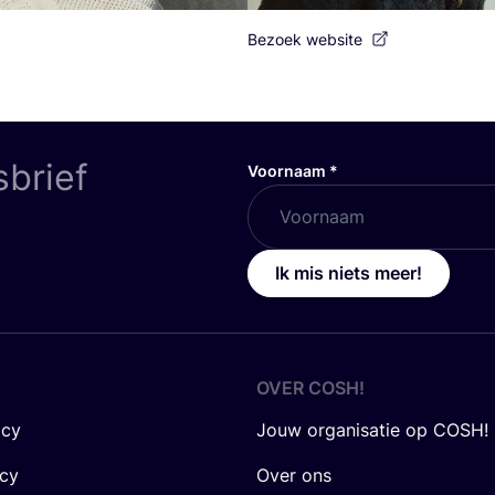
Bezoek website
sbrief
Voornaam
*
Ik mis niets meer!
OVER
COSH
!
icy
Jouw organisatie op COSH!
icy
Over ons