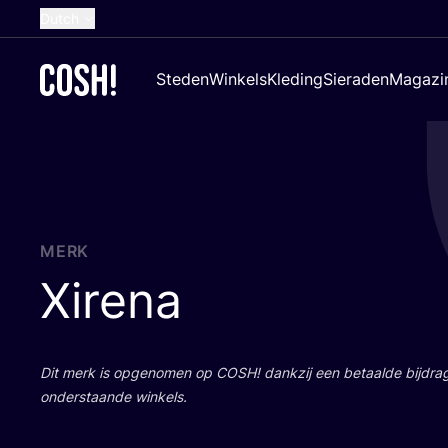
Dutch
English
Steden
Winkels
Kleding
Sieraden
Magazi
French
Spanish
German
Croatian
MERK
Xirena
Dit merk is opge­no­men op
COSH
! dank­zij een betaal­de bij­dr
onder­staan­de winkels.