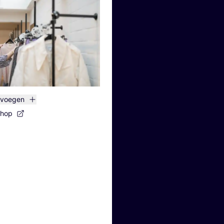
evoegen
shop