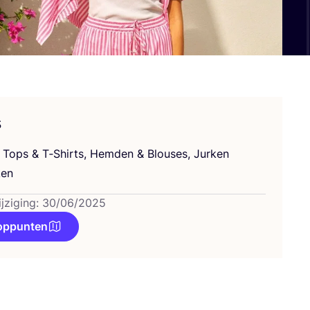
s
n, Tops
&
T‑Shirts, Hem­den
&
Blou­ses, Jur­ken
en
ijziging: 30/06/2025
oppunten