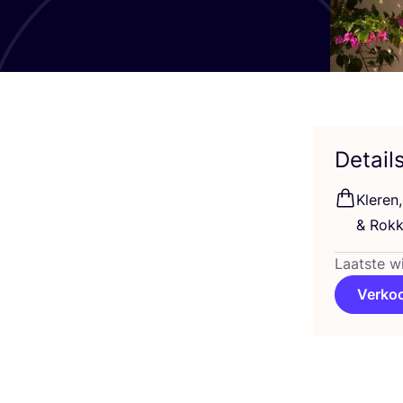
Detail
Kle­re
&
Rokk
Laatste w
Verko