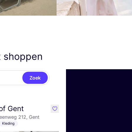
t shoppen
Zoek
of Gent
like
teenweg 212, Gent
Kleding