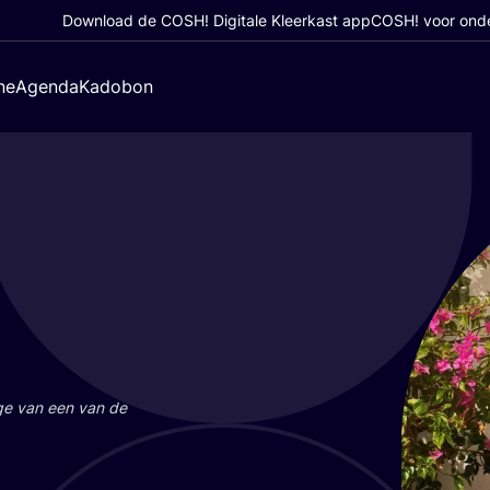
Download de COSH! Digitale Kleerkast app
COSH! voor ond
ne
Agenda
Kadobon
a­ge van een van de