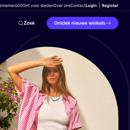
ernemers
COSH! voor steden
Over ons
Contact
Login
Register
Zoek
Ontdek nieuwe winkels