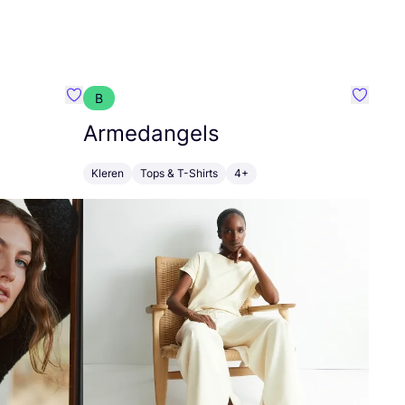
B
Favoriete {naam}
Favorie
Armedangels
Kleren
Tops & T-Shirts
4+