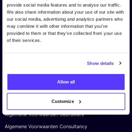
provide social media features and to analyse our traffic.
Ik mis niets meer!
We also share information about your use of our site with
our social media, advertising and analytics partners who
may combine it with other information that you’ve
provided to them or that they’ve collected from your use
of their services.
Volg ons
Show details
LEGAL
Allow all
Privacy Policy
Customize
Cookie Policy
Algemene Voorwaarden Gebruikers
Algemene Voorwaarden Consultancy