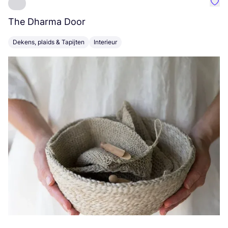
Favo
The Dharma Door
C
Dekens, plaids & Tapijten
Interieur
K