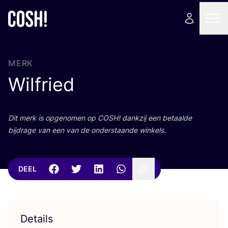
MERK
Wilfried
Dit merk is opge­no­men op
COSH
! dank­zij een betaal­de
bij­dra­ge van een van de onder­staan­de winkels.
DEEL
Details