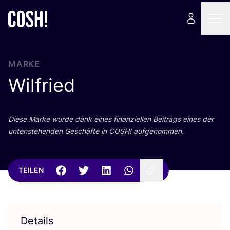
MARKE
Wilfried
Die­se Mar­ke wur­de dank eines finan­zi­el­len Bei­trags eines der
unten­ste­hen­den Geschäf­te in
COSH
! aufgenommen.
TEILEN
Details