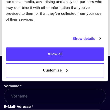
our social media, advertising and analytics partners who
may combine it with other information that you’ve
provided to them or that they’ve collected from your use
of their services.
Show details
Previous
Next
Allow all
Abonniere unseren Newsletter
Customize
und bleibe auf dem Laufenden!
Vorname
*
E-Mail-Adresse
*