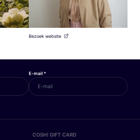
Bezoek website
E-mail
*
COSH! GIFT CARD