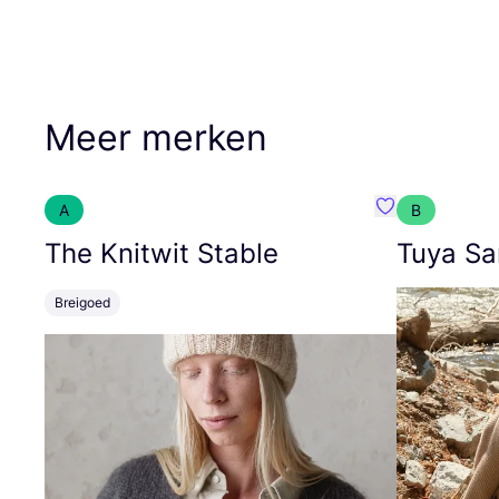
Meer merken
A
B
Favoriete {naa
The Knitwit Stable
Tuya Sa
Breigoed