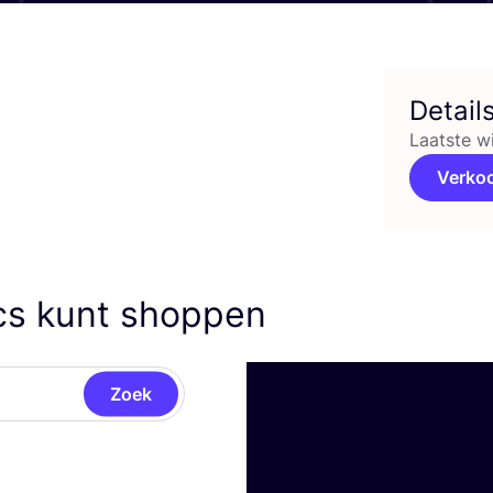
Detail
Laatste w
Verko
cs kunt shoppen
Zoek