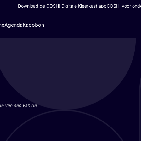
Download de COSH! Digitale Kleerkast app
COSH! voor ond
ne
Agenda
Kadobon
a­ge van een van de