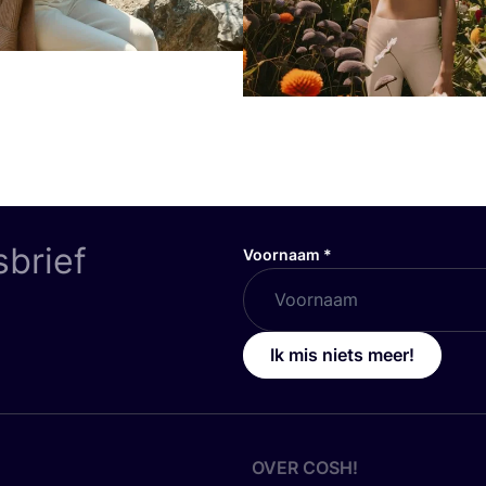
sbrief
Voornaam
*
Ik mis niets meer!
OVER
COSH
!