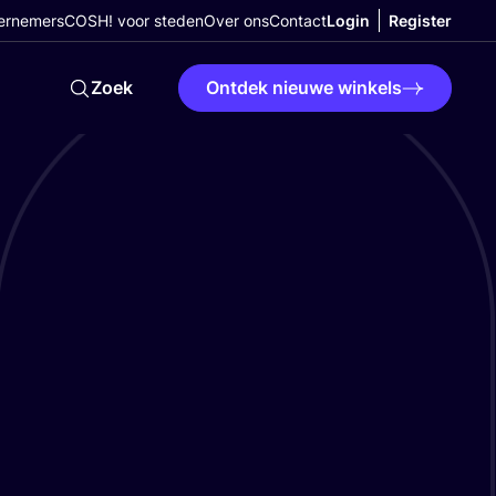
ernemers
COSH! voor steden
Over ons
Contact
Login
Register
Zoek
Ontdek nieuwe winkels