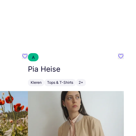
A
Favoriete {naam}
Favorie
Pia Heise
Kleren
Tops & T-Shirts
2+