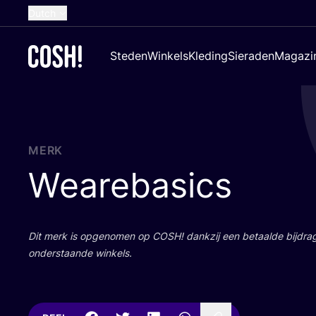
Dutch
English
Steden
Winkels
Kleding
Sieraden
Magazi
French
Spanish
German
Croatian
MERK
Wearebasics
Dit merk is opge­no­men op
COSH
! dank­zij een betaal­de bij­dr
onder­staan­de winkels.