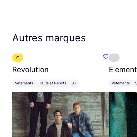
Autres marques
C
Préféré {nom}
Revolution
Element
Vêtements
Hauts et t-shirts
3+
Vêtements