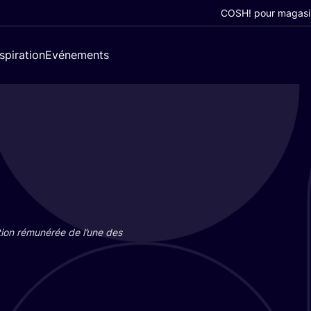
COSH! pour magasi
nspiration
Evénements
tion rému­né­rée de l’une des