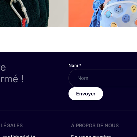
re
Nom
*
ormé !
Envoyer
 LÉGALES
Á PROPOS DE NOUS
 confidentialité
Devenez membre