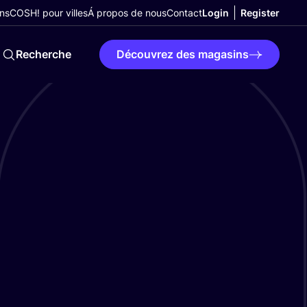
ns
COSH! pour villes
Á propos de nous
Contact
Login
Register
Recherche
Découvrez des magasins