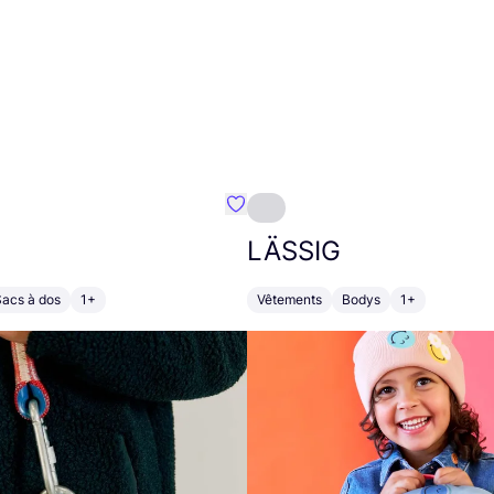
Préféré {nom}
LÄSSIG
Sacs à dos
1+
Vêtements
Bodys
1+