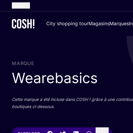
French
English
City shopping tour
Magasins
Marques
I
Dutch
Spanish
German
Croatian
MARQUE
Wearebasics
Cette marque a été incluse dans
COSH
! grâce à une contri­bu­
bou­tiques ci-dessous.