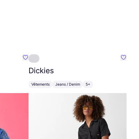
Préféré {nom}
Préféré
Dickies
Vêtements
Jeans / Denim
5+