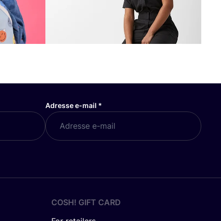
Adresse e-mail
*
COSH! GIFT CARD
For retailers