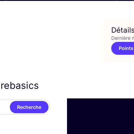
Détail
Dernière 
Points
arebasics
Recherche