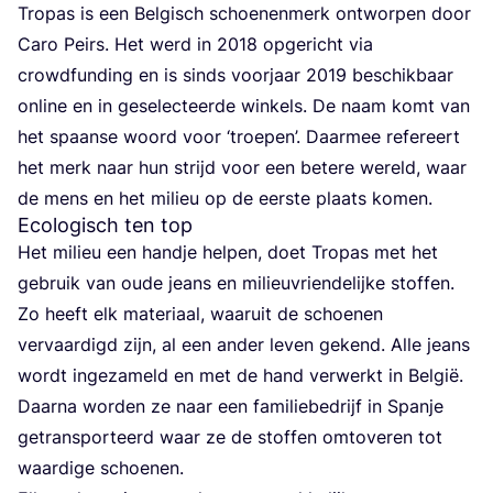
Tro­pas is een Bel­gisch schoe­nen­merk ont­wor­pen door
Caro Peirs. Het werd in
2018
opge­richt via
crowd­fun­ding en is sinds voor­jaar
2019
beschik­baar
onli­ne en in gese­lec­teer­de win­kels. De naam komt van
het spaan­se woord voor
‘
troe­pen’. Daar­mee refe­reert
het merk naar hun strijd voor een bete­re wereld, waar
de mens en het mili­eu op de eer­ste plaats komen.
Ecologisch ten top
Het mili­eu een hand­je hel­pen, doet Tro­pas met het
gebruik van oude jeans en mili­eu­vrien­de­lij­ke stof­fen.
Zo heeft elk mate­ri­aal, waar­uit de schoe­nen
ver­vaar­digd zijn, al een ander leven gekend. Alle jeans
wordt inge­za­meld en met de hand ver­werkt in Bel­gië.
Daar­na wor­den ze naar een fami­lie­be­drijf in Span­je
getrans­por­teerd waar ze de stof­fen omto­ve­ren tot
waar­di­ge schoenen.