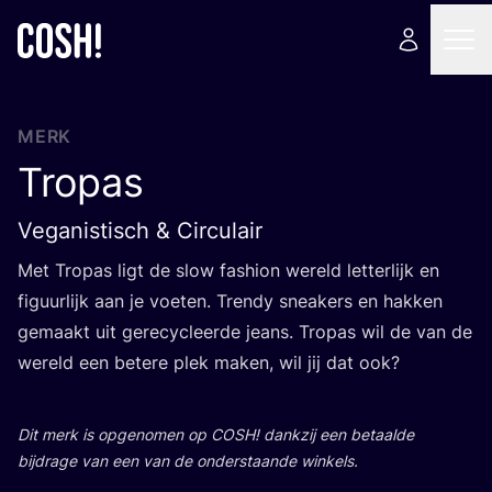
MERK
Tropas
Veganistisch & Circulair
Met Tro­pas ligt de slow fas­hi­on wereld let­ter­lijk en
figuur­lijk aan je voe­ten. Tren­dy snea­kers en hak­ken
gemaakt uit gere­cy­cleer­de jeans. Tro­pas wil de van de
wereld een bete­re plek maken, wil jij dat ook?
Dit merk is opge­no­men op
COSH
! dank­zij een betaal­de
bij­dra­ge van een van de onder­staan­de winkels.