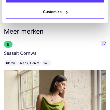
Customize
Meer merken
B
Favo
Seasalt Cornwall
V
Kleren
Jeans / Denim
14+