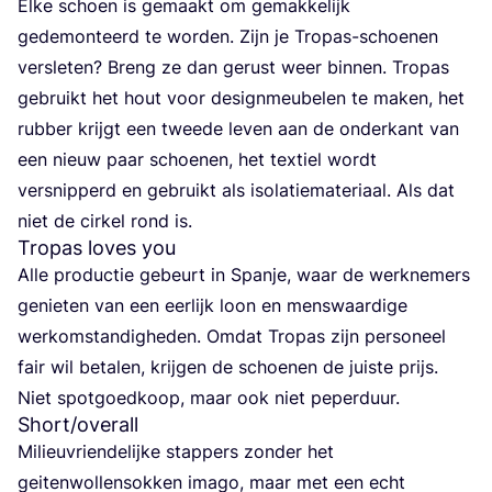
Elke schoen is gemaakt om gemak­ke­lijk
gede­mon­teerd te wor­den. Zijn je Tro­pas-schoe­nen
ver­sle­ten? Breng ze dan gerust weer bin­nen. Tro­pas
gebruikt het hout voor design­meu­be­len te maken, het
rub­ber krijgt een twee­de leven aan de onder­kant van
een nieuw paar schoe­nen, het tex­tiel wordt
ver­snip­perd en gebruikt als iso­la­tie­ma­te­ri­aal. Als dat
niet de cir­kel rond is.
Tropas loves you
Alle pro­duc­tie gebeurt in Span­je, waar de werk­ne­mers
genie­ten van een eer­lijk loon en mens­waar­di­ge
werk­om­stan­dig­he­den. Omdat Tro­pas zijn per­so­neel
fair wil beta­len, krij­gen de schoe­nen de juis­te prijs.
Niet spot­goed­koop, maar ook niet peperduur.
Short/​overall
Mili­eu­vrien­de­lij­ke stap­pers zon­der het
gei­ten­wol­len­sok­ken ima­go, maar met een echt