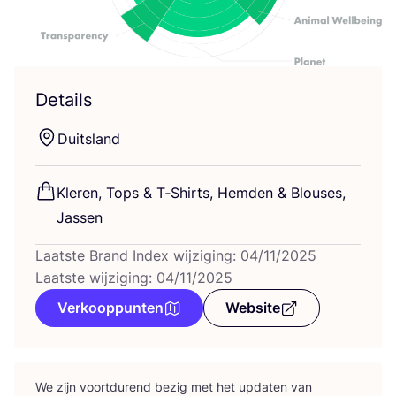
Details
Duits­land
Kle­ren, Tops
&
T‑Shirts, Hem­den
&
Blou­ses,
Jassen
Laatste Brand Index wijziging: 04/11/2025
Laatste wijziging: 04/11/2025
Verkooppunten
Website
We zijn voort­du­rend bezig met het upda­ten van