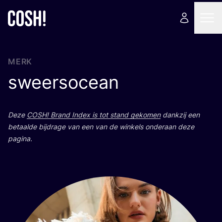
MERK
sweersocean
Deze
COSH
! Brand Index is tot stand geko­men
dank­zij een
betaal­de bij­dra­ge van een van de win­kels onder­aan deze
pagina.