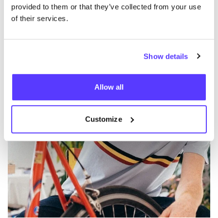
provided to them or that they’ve collected from your use
of their services.
Meer merken
Show details
Favo
Allow all
Erstwhile
M
Kleren
Tops & T-Shirts
3+
K
Customize