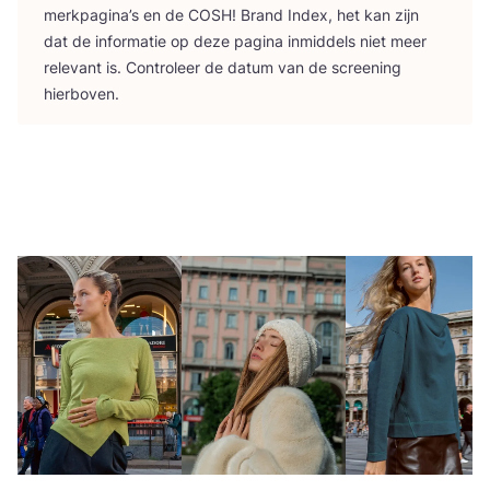
merk­pa­gi­na’s en de
COSH
! Brand Index, het kan zijn
dat de infor­ma­tie op deze pagi­na inmid­dels niet meer
rele­vant is. Con­tro­leer de datum van de scree­ning
hierboven.