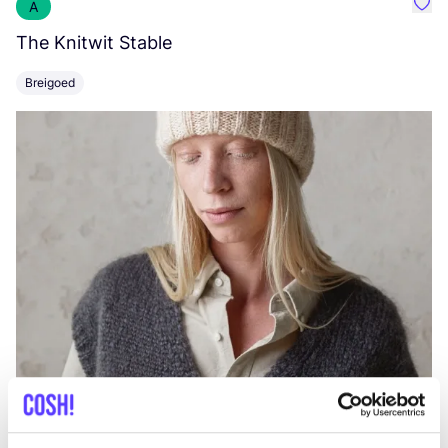
A
Favo
The Knitwit Stable
T
Breigoed