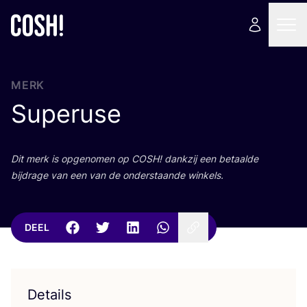
MERK
Superuse
Dit merk is opge­no­men op
COSH
! dank­zij een betaal­de
bij­dra­ge van een van de onder­staan­de winkels.
DEEL
Details