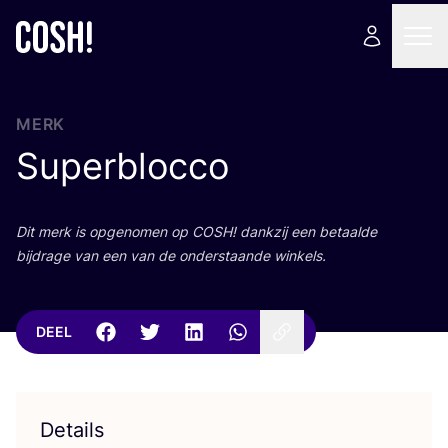
MERK
Superblocco
Dit merk is opge­no­men op
COSH
! dank­zij een betaal­de
bij­dra­ge van een van de onder­staan­de winkels.
DEEL
Details