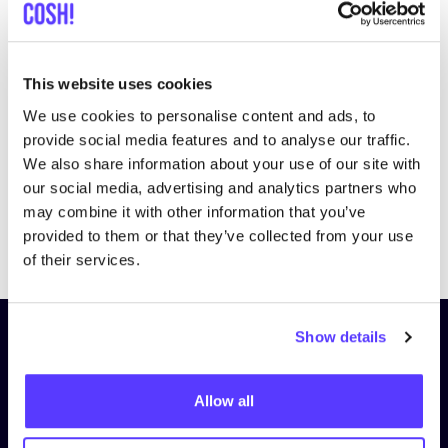
This website uses cookies
We use cookies to personalise content and ads, to
provide social media features and to analyse our traffic.
We also share information about your use of our site with
our social media, advertising and analytics partners who
may combine it with other information that you’ve
Previous
Next
provided to them or that they’ve collected from your use
of their services.
Show details
Schrijf je in op onze nieuwsbrief
en blijf op de hoogte!
Allow all
Voornaam
*