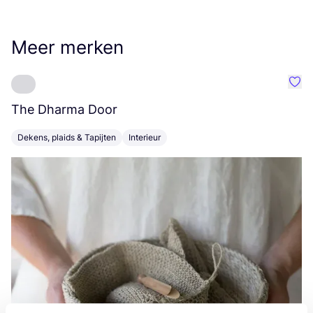
Meer merken
Favo
The Dharma Door
C
Dekens, plaids & Tapijten
Interieur
K