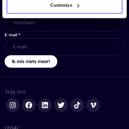
Customize
Voornaam
*
E-mail
*
Ik mis niets meer!
Volg ons
LEGAL