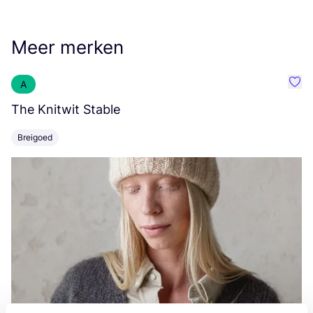
Meer merken
A
Favo
The Knitwit Stable
T
Breigoed