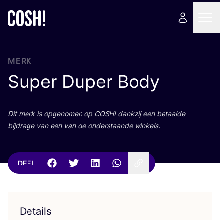
MERK
Super Duper Body
Dit merk is opge­no­men op
COSH
! dank­zij een betaal­de
bij­dra­ge van een van de onder­staan­de winkels.
DEEL
Details