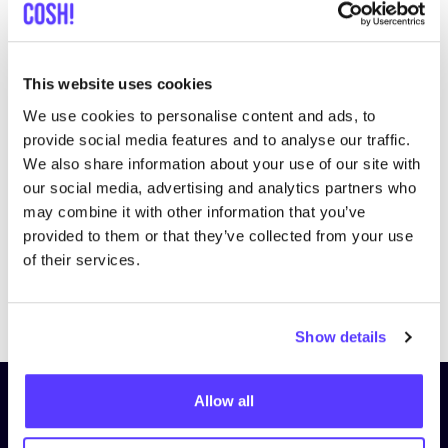
This website uses cookies
We use cookies to personalise content and ads, to
Bezoek website
provide social media features and to analyse our traffic.
We also share information about your use of our site with
our social media, advertising and analytics partners who
may combine it with other information that you’ve
provided to them or that they’ve collected from your use
of their services.
Previous
Next
Show details
Allow all
Schrijf je in op onze nieuwsbrief
en blijf op de hoogte!