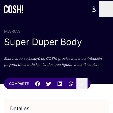
MARCA
Super Duper Body
Esta mar­ca se inclu­yó en
COSH
! gra­cias a una con­tri­bu­ción
paga­da de una de las tien­das que figu­ran a continuación.
COMPARTE
Detalles