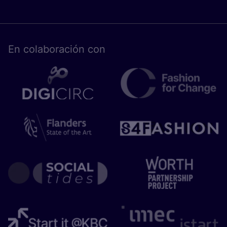
En cola­bo­ra­ción con