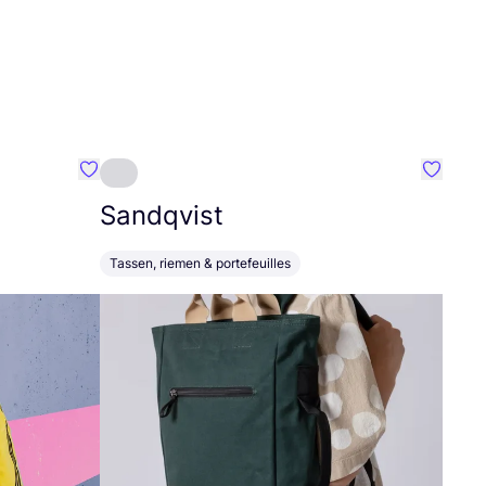
Favoriete {naam}
Favorie
Sandqvist
Tassen, riemen & portefeuilles