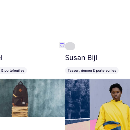
m}
Favoriete {naam}
l
Susan Bijl
 & portefeuilles
Tassen, riemen & portefeuilles