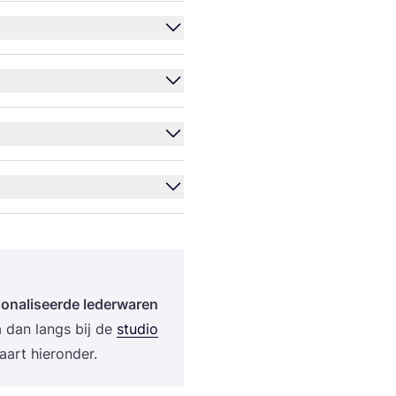
na­li­seer­de leder­wa­ren
a dan langs bij de
stu­dio
kaart hieronder.