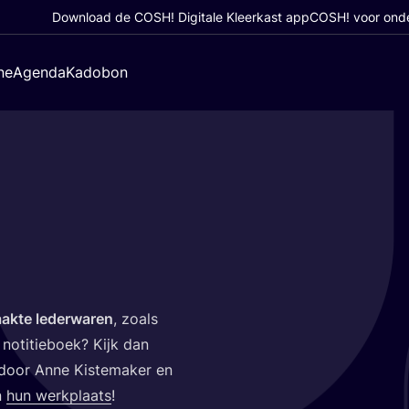
Download de COSH! Digitale Kleerkast app
COSH! voor ond
ne
Agenda
Kadobon
aak­te leder­wa­ren
, zoals
 noti­tie­boek? Kijk dan
oor Anne Kis­te­ma­ker en
n
hun werk­plaats
!