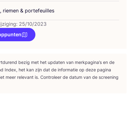
, rie­men
&
portefeuilles
ijziging: 25/10/2023
oppunten
rt­du­rend bezig met het upda­ten van merk­pa­gi­na’s en de
nd Index, het kan zijn dat de infor­ma­tie op deze pagi­na
iet meer rele­vant is. Con­tro­leer de datum van de scree­ning