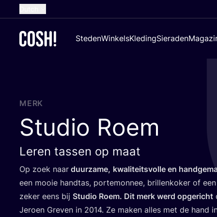
Dutch
English
Steden
Winkels
Kleding
Sieraden
Magazi
French
Spanish
German
Croatian
MERK
Studio Roem
Leren tassen op maat
Op zoek naar
duur­za­me,
kwa­li­teits­vol­le en hand­ge­m
een mooie hand­tas, por­te­mon­nee, bril­len­ko­ker of een
zeker eens bij
Stu­dio Roem. Dit merk werd opge­richt
d
Jeroen Gre­ven in
2014
. Ze maken alles met de hand i