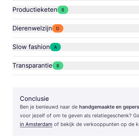
Productieketen
B
Dierenwelzijn
D
Slow fashion
A
Transparantie
B
Conclusie
Ben je benieuwd naar de
hand­ge­maak­te en geper­so­
voor jezelf of om te geven als rela­tie­ge­schenk? G
in Amster­dam
of bekijk de ver­koop­pun­ten op de 