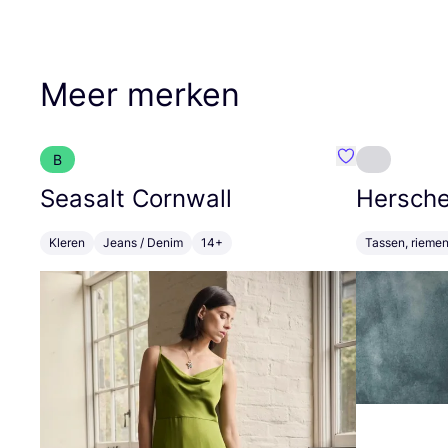
Meer merken
B
Favoriete {naa
Seasalt Cornwall
Hersche
Kleren
Jeans / Denim
14+
Tassen, riemen