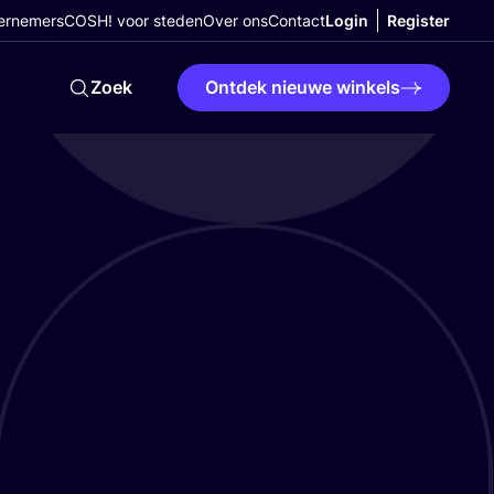
ernemers
COSH! voor steden
Over ons
Contact
Login
Register
Zoek
Ontdek nieuwe winkels