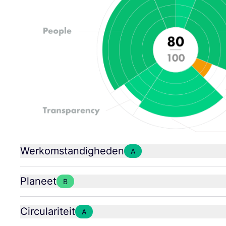
Werkomstandigheden
A
Planeet
B
Circulariteit
A