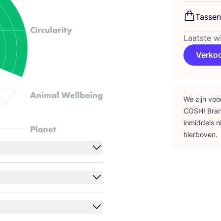
Tas­sen
Laatste w
Verko
We zijn voo
COSH
! Bra
inmid­dels n
hierboven.