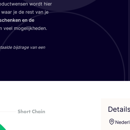
ro­duct­wen­sen wordt hier
waar je de rest van je
e­schen­ken en de
em veel mogelijkheden.
aal­de bij­dra­ge van een
Detail
Neder­