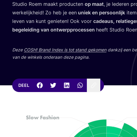
Stu­dio Roem maakt pro­duc­ten
op maat
, je lede­ren p
wer­ke­lijk­heid! Zo heb je een
uniek en per­soon­lijk
item 
leven van kunt genie­ten! Ook voor
cadeaus, rela­tie­g
bege­lei­ding van ont­werp­pro­ces­sen
heeft Stu­dio Ro
Deze
COSH
! Brand Index is tot stand geko­men
dank­zij een bet
van de win­kels onder­aan deze pagina.
DEEL