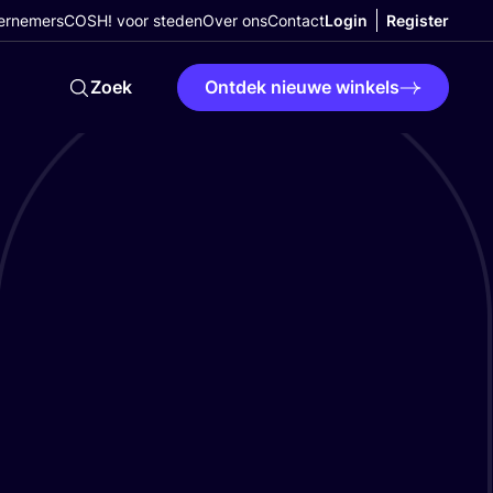
ernemers
COSH! voor steden
Over ons
Contact
Login
Register
Zoek
Ontdek nieuwe winkels