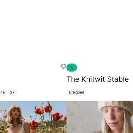
A
m}
Favoriete {naam}
The Knitwit Stable
rie
2+
Breigoed