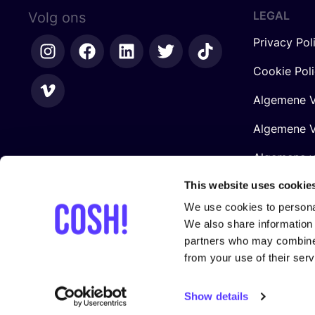
LEGAL
Volg ons
Privacy Pol
Cookie Pol
Algemene V
Algemene V
Algemene 
Retailers
This website uses cookie
We use cookies to personal
We also share information 
partners who may combine i
from your use of their serv
Gesteund door
Show details