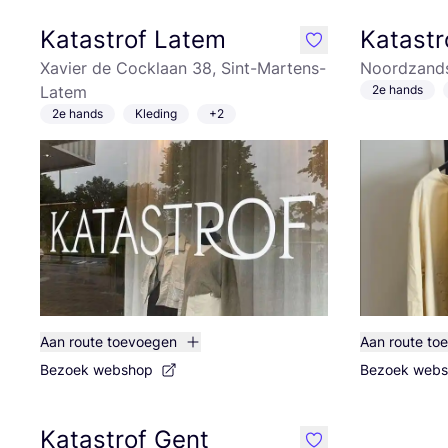
Katastrof Latem
Katastr
like
Xavier de Cocklaan 38, Sint-Martens-
Noordzands
Latem
2e hands
2e hands
Kleding
+2
Aan route toevoegen
Aan route to
Bezoek webshop
Bezoek web
Katastrof Gent