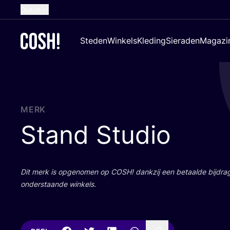
Dutch
English
Steden
Winkels
Kleding
Sieraden
Magazi
French
Spanish
German
Croatian
MERK
Stand Studio
Dit merk is opge­no­men op
COSH
! dank­zij een betaal­de bij­dr
onder­staan­de winkels.