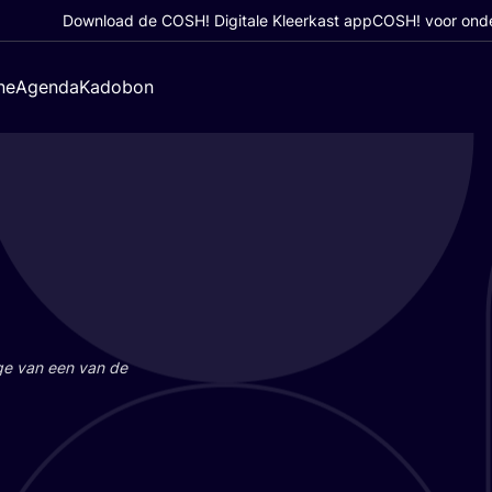
Download de COSH! Digitale Kleerkast app
COSH! voor ond
ne
Agenda
Kadobon
a­ge van een van de