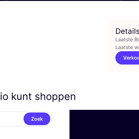
Detail
Laatste B
Laatste w
Verko
dio kunt shoppen
Zoek