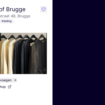
of Brugge
like
traat 48, Brugge
Kleding
evoegen
shop