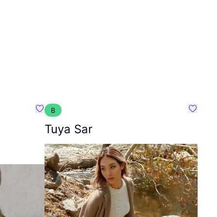
B
Favoriete {naam}
Favorie
Tuya Sar