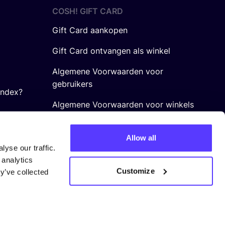
COSH! GIFT CARD
Gift Card aankopen
Gift Card ontvangen als winkel
Algemene Voorwaarden voor
gebruikers
Index?
Algemene Voorwaarden voor winkels
Allow all
yse our traffic.
 analytics
Customize
y’ve collected