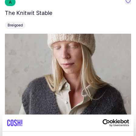
A
Favo
The Knitwit Stable
T
Breigoed