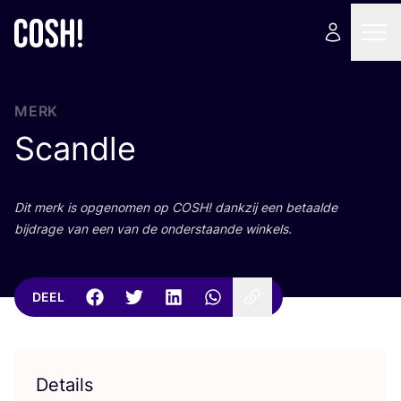
MERK
Scandle
Dit merk is opge­no­men op
COSH
! dank­zij een betaal­de
bij­dra­ge van een van de onder­staan­de winkels.
DEEL
Details