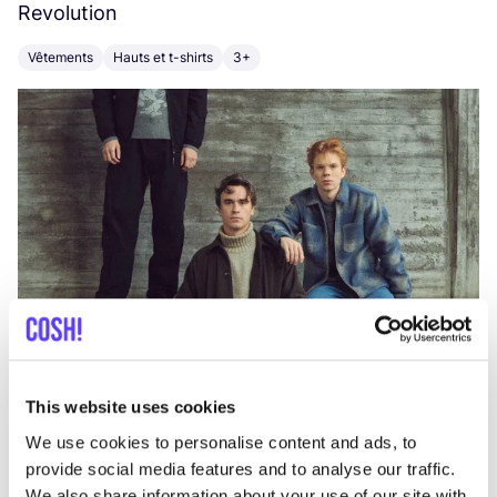
Revolution
E
Vêtements
Hauts et t-shirts
3+
V
This website uses cookies
We use cookies to personalise content and ads, to
provide social media features and to analyse our traffic.
We also share information about your use of our site with