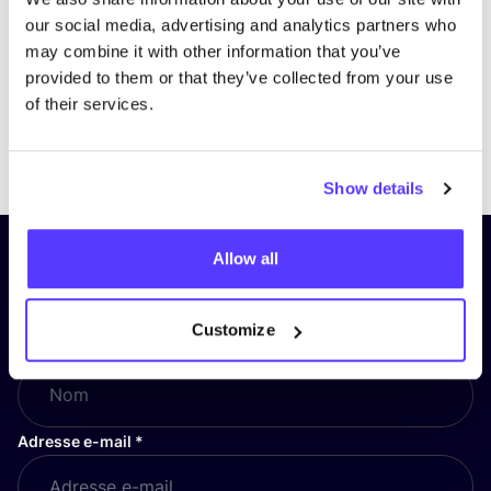
our social media, advertising and analytics partners who
may combine it with other information that you’ve
provided to them or that they’ve collected from your use
of their services.
Previous
Next
Show details
Allow all
Inscrivez-vous à notre lettre
d’information et restez informé !
Customize
Nom
*
Adresse e-mail
*