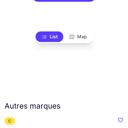
List
Map
Autres marques
C
Préf