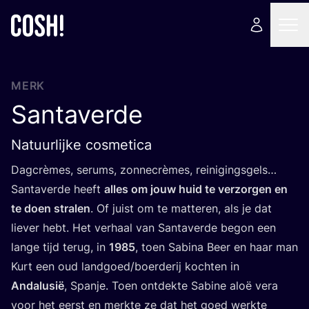
MERK
Santaverde
Natuurlijke cosmetica
Dag­crè­mes, serums, zon­ne­crè­mes, rei­ni­gings­gels…
San­ta­ver­de heeft
alles om jouw huid te ver­zor­gen en
te doen stra­len
. Of juist om te mat­te­ren, als je dat
lie­ver hebt. Het ver­haal van San­ta­ver­de begon een
lan­ge tijd terug, in
1985
, toen Sabi­na Beer en haar man
Kurt een oud landgoed/​boer­de­rij koch­ten in
Andal­us­ië
, Span­je. Toen ont­dek­te Sabi­ne aloë vera
voor het eerst en merk­te ze dat het goed werk­te