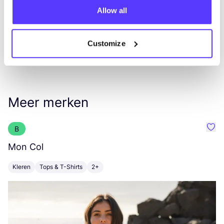
Allow all
Customize
Meer merken
B
Favo
Mon Col
L
Kleren
Tops & T-Shirts
2+
K