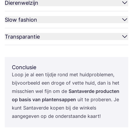
Dierenwelzijn
Slow fashion
Transparantie
Conclusie
Loop je al een tijd­je rond met huid­pro­ble­men,
bij­voor­beeld een dro­ge of vet­te huid, dan is het
mis­schien wel fijn om de
San­ta­ver­de pro­duc­ten
op basis van plan­ten­sap­pen
uit te pro­be­ren. Je
kunt San­ta­ver­de kopen bij de win­kels
aan­ge­ge­ven op de onder­staan­de kaart!