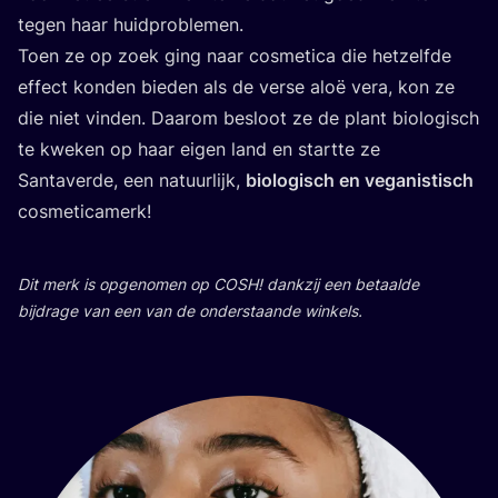
tegen haar huidproblemen.
Toen ze op zoek ging naar cos­me­ti­ca die het­zelf­de
effect kon­den bie­den als de ver­se aloë vera, kon ze
die niet vin­den. Daar­om besloot ze de plant bio­lo­gisch
te kwe­ken op haar eigen land en start­te ze
San­ta­ver­de, een natuur­lijk,
bio­lo­gisch en vega­nis­tisch
cosmeticamerk!
Dit merk is opge­no­men op
COSH
! dank­zij een betaal­de
bij­dra­ge van een van de onder­staan­de winkels.