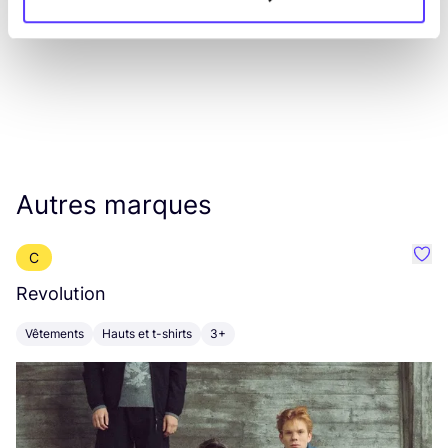
Autres marques
C
Préf
Revolution
E
Vêtements
Hauts et t-shirts
3+
V