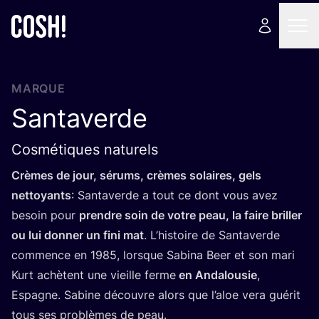
MARQUE
Santaverde
Cosmétiques naturels
Crèmes de jour, sérums, crèmes solaires, gels
net­toyants
: San­ta­verde a tout ce dont vous avez
besoin pour
prendre soin de votre peau, la faire briller
ou lui don­ner un fini mat
. L’his­toire de San­ta­verde
com­mence en
1985
, lorsque Sabi­na Beer et son mari
Kurt achètent une vieille ferme
en Anda­lou­sie
,
Espagne. Sabine découvre alors que l’a­loe vera gué­rit
tous ses pro­blèmes de peau.