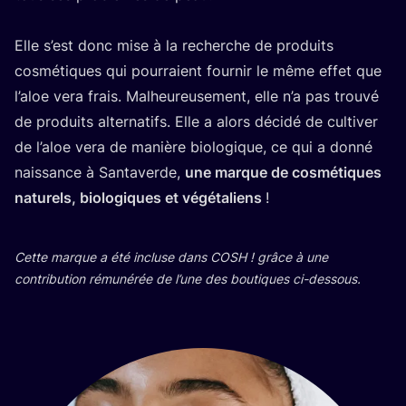
Elle s’est donc mise à la recherche de pro­duits
cos­mé­tiques qui pour­raient four­nir le même effet que
l’a­loe vera frais. Mal­heu­reu­se­ment, elle n’a pas trou­vé
de pro­duits alter­na­tifs. Elle a alors déci­dé de culti­ver
de l’a­loe vera de manière bio­lo­gique, ce qui a don­né
nais­sance à San­ta­verde,
une marque de cos­mé­tiques
natu­rels, bio­lo­giques et végé­ta­liens
!
Cette marque a été incluse dans
COSH
! grâce à une
contri­bu­tion rému­né­rée de l’une des bou­tiques ci-dessous.