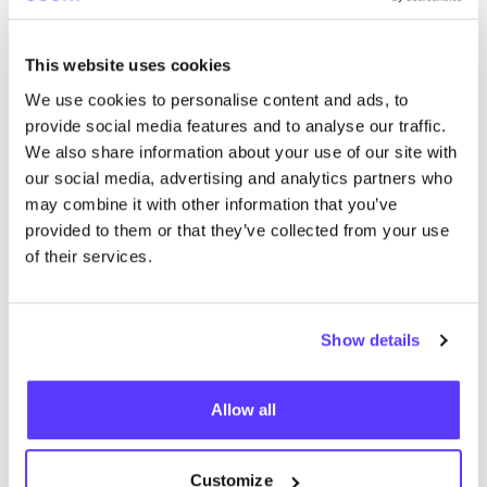
This website uses cookies
Rech
We use cookies to personalise content and ads, to
provide social media features and to analyse our traffic.
We also share information about your use of our site with
our social media, advertising and analytics partners who
trouver des résultats correspondant à vos critères
may combine it with other information that you’ve
de recherche
provided to them or that they’ve collected from your use
of their services.
Voir tous les magasins
Show details
Allow all
List
Map
Customize