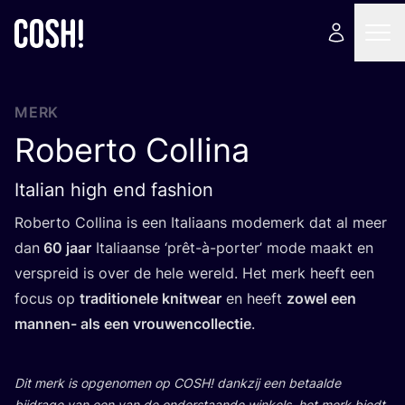
MERK
Roberto Collina
Italian high end fashion
Rober­to Col­li­na is een Ita­li­aans mode­merk dat al meer
dan
60
jaar
Ita­li­aan­se
‘
prêt-à-por­ter’ mode maakt en
ver­spreid is over de hele wereld. Het merk heeft een
focus op
tra­di­ti­o­ne­le knit­wear
en heeft
zowel een
man­nen- als een vrou­wen­col­lec­tie
.
Dit merk is opge­no­men op
COSH
! dank­zij een betaal­de
bij­dra­ge van een van de onder­staan­de win­kels, het merk biedt