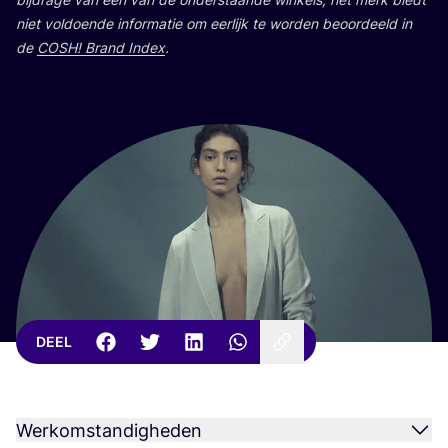
niet vol­doen­de infor­ma­tie om eer­lijk te wor­den beoor­deeld in
de
COSH
! Brand Index
.
DEEL
Werkomstandigheden