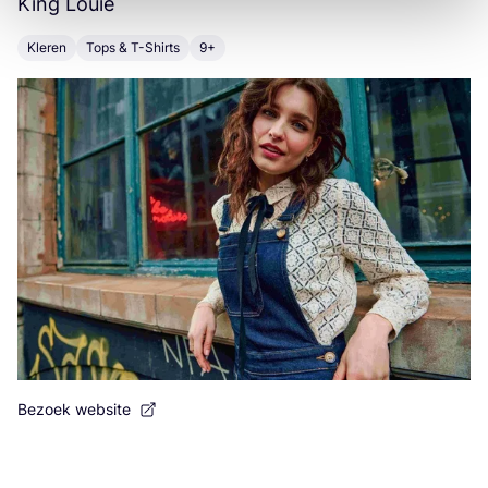
King Louie
G
Kleren
Tops & T-Shirts
9+
K
Bezoek website