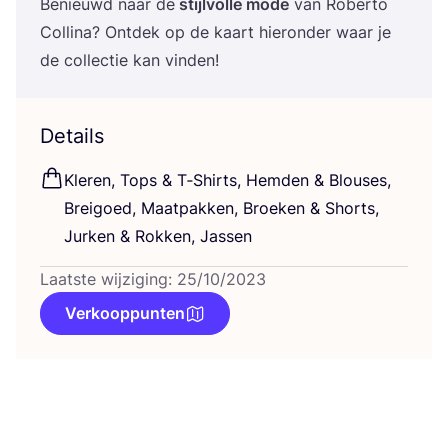
Benieuwd naar de
stijl­vol­le mode
van Rober­to
Col­li­na? Ont­dek op de kaart hier­on­der waar je
de col­lec­tie kan vinden!
Details
Kle­ren, Tops
&
T‑Shirts, Hem­den
&
Blou­ses,
Brei­goed, Maat­pak­ken, Broe­ken
&
Shorts,
Jur­ken
&
Rok­ken, Jassen
Laatste wijziging: 25/10/2023
Verkooppunten