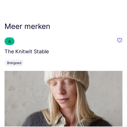
Meer merken
A
Favo
The Knitwit Stable
T
Breigoed