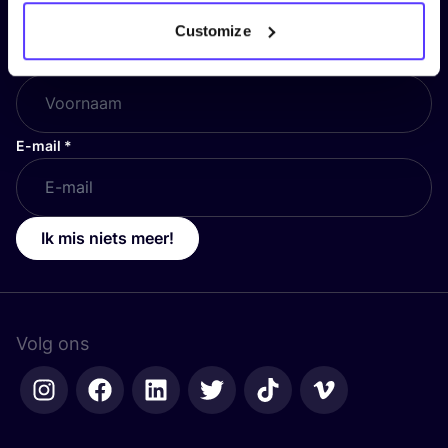
en blijf op de hoogte!
Customize
Voornaam
*
E-mail
*
Ik mis niets meer!
Volg ons