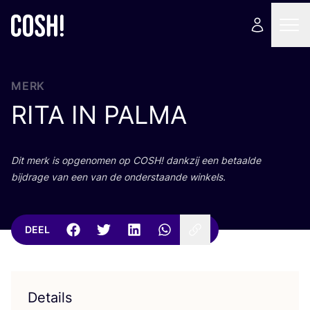
MERK
RITA
IN
PALMA
Dit merk is opge­no­men op
COSH
! dank­zij een betaal­de
bij­dra­ge van een van de onder­staan­de winkels.
DEEL
Details