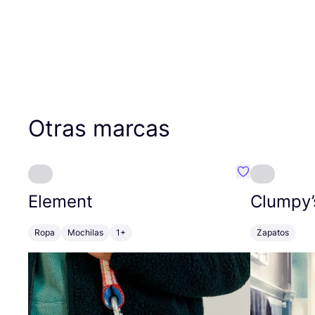
Otras marcas
Favoritos {no
Element
Clumpy’
Ropa
Mochilas
1+
Zapatos