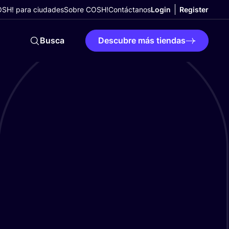
SH! para ciudades
Sobre COSH!
Contáctanos
Login
Register
Busca
Descubre más tiendas