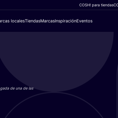
COSH! para tiendas
CO
rcas locales
Tiendas
Marcas
Inspiración
Eventos
paga­da de una de las