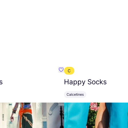
C
mbre}
Favoritos {nombre}
s
Happy Socks
Calcetines