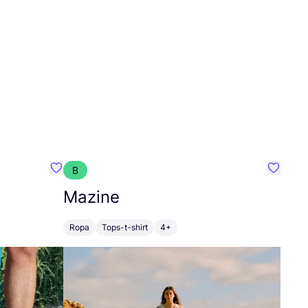
B
Favoritos {nombre}
Favorit
Mazine
Ropa
Tops-t-shirt
4+