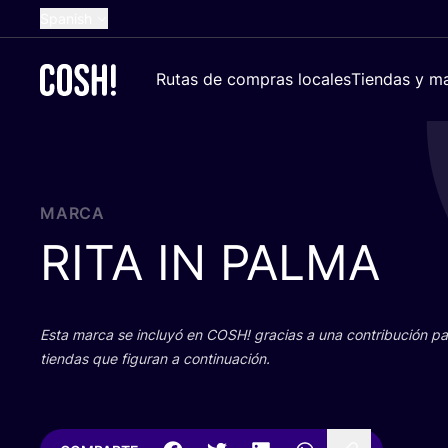
Spanish
English
Rutas de compras locales
Tiendas y ma
Dutch
French
German
Croatian
MARCA
RITA
IN
PALMA
Esta mar­ca se inclu­yó en
COSH
! gra­cias a una con­tri­bu­ción 
tien­das que figu­ran a continuación.