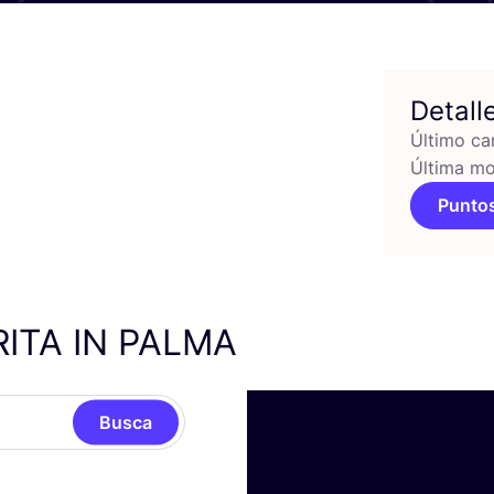
Detall
Último ca
Última mo
Puntos
RITA
IN
PALMA
Busca