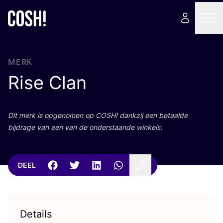
MERK
Rise Clan
Dit merk is opge­no­men op
COSH
! dank­zij een betaal­de
bij­dra­ge van een van de onder­staan­de winkels.
DEEL
Details