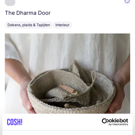
Favo
The Dharma Door
C
Dekens, plaids & Tapijten
Interieur
K